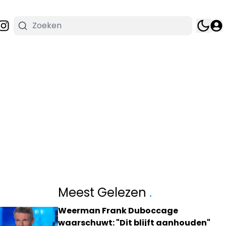
Meest Gelezen
.
Weerman Frank Duboccage
waarschuwt: "Dit blijft aanhouden"