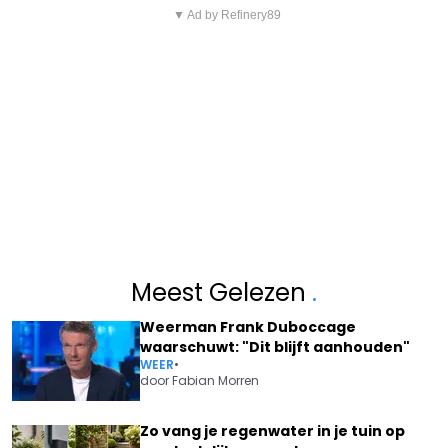
▼ Ad by Refinery89
Meest Gelezen
.
Weerman Frank Duboccage
waarschuwt: "Dit blijft aanhouden"
WEER
•
door
Fabian Morren
Zo vang je regenwater in je tuin op