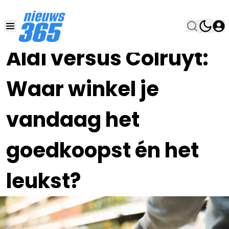
18 JAN , 20:00
•
Aldi versus Colruyt:
Waar winkel je
vandaag het
goedkoopst én het
leukst?