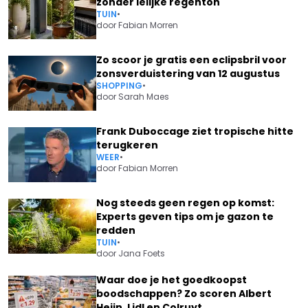
zonder lelijke regenton
TUIN
•
door
Fabian Morren
Zo scoor je gratis een eclipsbril voor
zonsverduistering van 12 augustus
SHOPPING
•
door
Sarah Maes
Frank Duboccage ziet tropische hitte
terugkeren
WEER
•
door
Fabian Morren
Nog steeds geen regen op komst:
Experts geven tips om je gazon te
redden
TUIN
•
door
Jana Foets
Waar doe je het goedkoopst
boodschappen? Zo scoren Albert
Heijn, Lidl en Colruyt