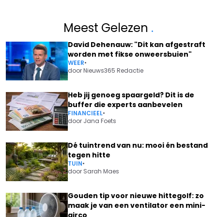
Meest Gelezen
.
David Dehenauw: "Dit kan afgestraft
worden met fikse onweersbuien"
WEER
•
door
Nieuws365 Redactie
Heb jij genoeg spaargeld? Dit is de
buffer die experts aanbevelen
FINANCIEEL
•
door
Jana Foets
Dé tuintrend van nu: mooi én bestand
tegen hitte
TUIN
•
door
Sarah Maes
Gouden tip voor nieuwe hittegolf: zo
maak je van een ventilator een mini-
airco