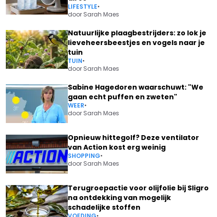
LIFESTYLE
•
door
Sarah Maes
Natuurlijke plaagbestrijders: zo lok je
lieveheersbeestjes en vogels naar je
tuin
TUIN
•
door
Sarah Maes
Sabine Hagedoren waarschuwt: "We
gaan echt puffen en zweten"
WEER
•
door
Sarah Maes
Opnieuw hittegolf? Deze ventilator
van Action kost erg weinig
SHOPPING
•
door
Sarah Maes
Terugroepactie voor olijfolie bij Sligro
na ontdekking van mogelijk
schadelijke stoffen
VOEDING
•