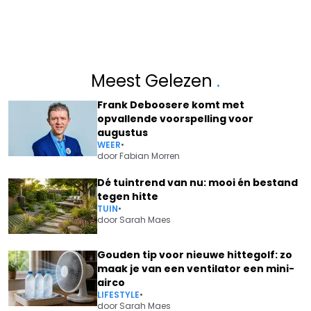
Meest Gelezen
.
Frank Deboosere komt met
opvallende voorspelling voor
augustus
WEER
•
door
Fabian Morren
Dé tuintrend van nu: mooi én bestand
tegen hitte
TUIN
•
door
Sarah Maes
Gouden tip voor nieuwe hittegolf: zo
maak je van een ventilator een mini-
airco
LIFESTYLE
•
door
Sarah Maes