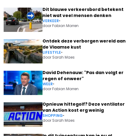
Dit blauwe verkeersbord betekent
niet wat veel mensen denken
VERKEER
•
door
Fabian Morren
Ontdek deze verborgen wereld aan
de Vlaamse kust
LIFESTYLE
•
door
Sarah Maes
David Dehenauw: "Pas dan volgt er
regen of onweer"
WEER
•
door
Fabian Morren
Opnieuw hittegolf? Deze ventilator
van Action kost erg weinig
SHOPPING
•
door
Sarah Maes
In dit tuincentrum kan je nu al