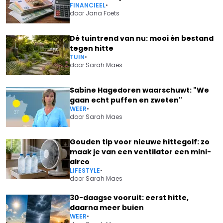
FINANCIEEL
•
door
Jana Foets
Dé tuintrend van nu: mooi én bestand
tegen hitte
TUIN
•
door
Sarah Maes
Sabine Hagedoren waarschuwt: "We
gaan echt puffen en zweten"
WEER
•
door
Sarah Maes
Gouden tip voor nieuwe hittegolf: zo
maak je van een ventilator een mini-
airco
LIFESTYLE
•
door
Sarah Maes
30-daagse vooruit: eerst hitte,
daarna meer buien
WEER
•