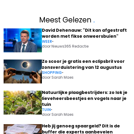
Meest Gelezen
.
David Dehenauw: "Dit kan afgestraft
worden met fikse onweersbuien"
WEER
•
door
Nieuws365 Redactie
Zo scoor je gratis een eclipsbril voor
zonsverduistering van 12 augustus
SHOPPING
•
door
Sarah Maes
Natuurlijke plaagbestrijders: zo lok je
lieveheersbeestjes en vogels naar je
tuin
TUIN
•
door
Sarah Maes
Heb jij genoeg spaargeld? Dit is de
buffer die experts aanbevelen