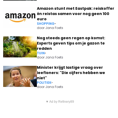
Amazon stunt met Eastpak: reiskoffer
én reistas samen voor nog geen 100
euro
SHOPPING
•
door
Jana Foets
Nog steeds geen regen op komst:
Experts geven tips om je gazon te
redden
TUIN
•
door
Jana Foets
Minister krijgt lastige vraag over
leefloners: "Die cijfers hebben we
niet"
POLITIEK
•
door
Jana Foets
Vorig artikel
Volgend artikel
ALDI BOUWT IN DEZE STAD
▼ Ad by Refinery89
DAVID DEHENAUW: "HET
HYPERMODERNE WINKEL VAN
WORDT NOG AMPER 18