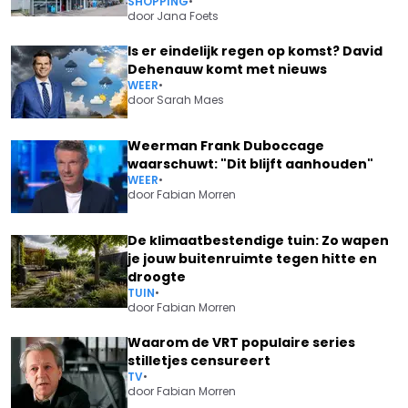
SHOPPING
•
door
Jana Foets
Is er eindelijk regen op komst? David
Dehenauw komt met nieuws
WEER
•
door
Sarah Maes
Weerman Frank Duboccage
waarschuwt: "Dit blijft aanhouden"
WEER
•
door
Fabian Morren
De klimaatbestendige tuin: Zo wapen
je jouw buitenruimte tegen hitte en
droogte
TUIN
•
door
Fabian Morren
Waarom de VRT populaire series
stilletjes censureert
TV
•
door
Fabian Morren