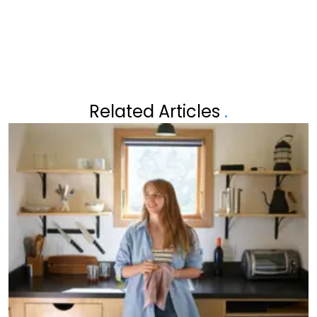
“WELKOM!”
KINDEREN!"
Related Articles
.