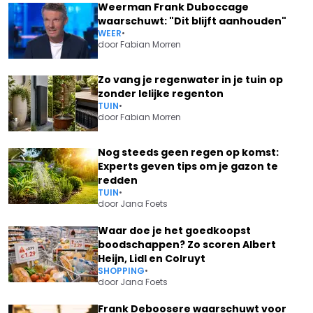
Weerman Frank Duboccage
waarschuwt: "Dit blijft aanhouden"
WEER
•
door
Fabian Morren
Zo vang je regenwater in je tuin op
zonder lelijke regenton
TUIN
•
door
Fabian Morren
Nog steeds geen regen op komst:
Experts geven tips om je gazon te
redden
TUIN
•
door
Jana Foets
Waar doe je het goedkoopst
boodschappen? Zo scoren Albert
Heijn, Lidl en Colruyt
SHOPPING
•
door
Jana Foets
Frank Deboosere waarschuwt voor