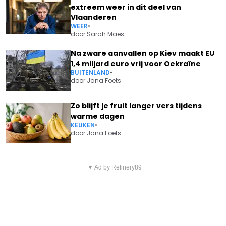
extreem weer in dit deel van
Vlaanderen
WEER
•
door
Sarah Maes
Na zware aanvallen op Kiev maakt EU
1,4 miljard euro vrij voor Oekraïne
BUITENLAND
•
door
Jana Foets
Zo blijft je fruit langer vers tijdens
warme dagen
KEUKEN
•
door
Jana Foets
Vorig artikel
Volgend artikel
VOEDSELAGENTSCHAP KOMT
▼ Ad by Refinery89
CALEB EWAN PAKT NA DRAMA
MET WAARSCHUWING VOOR
BIJ LOTTO-DSTNY UIT MET
NIEUWE SCHOOLJAAR:
FANTASTISCH NIEUWS:
"VERMIJD DIT VOEDSEL VOOR