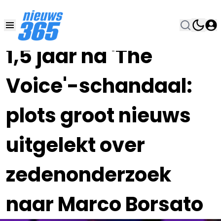
01 SEP 2023, 13:30
•
1,5 jaar na 'The
Voice'-schandaal:
plots groot nieuws
uitgelekt over
zedenonderzoek
naar Marco Borsato