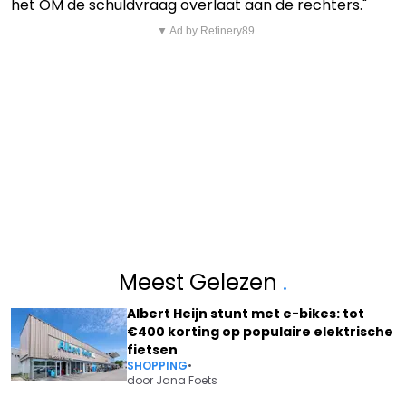
het OM de schuldvraag overlaat aan de rechters."
▼ Ad by Refinery89
Meest Gelezen
.
Albert Heijn stunt met e-bikes: tot
€400 korting op populaire elektrische
fietsen
SHOPPING
•
door
Jana Foets