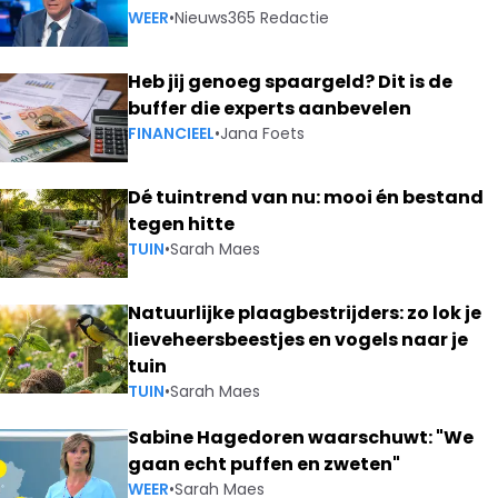
WEER
•
Nieuws365 Redactie
Heb jij genoeg spaargeld? Dit is de
buffer die experts aanbevelen
FINANCIEEL
•
Jana Foets
Dé tuintrend van nu: mooi én bestand
tegen hitte
TUIN
•
Sarah Maes
Natuurlijke plaagbestrijders: zo lok je
lieveheersbeestjes en vogels naar je
tuin
TUIN
•
Sarah Maes
Sabine Hagedoren waarschuwt: "We
gaan echt puffen en zweten"
WEER
•
Sarah Maes