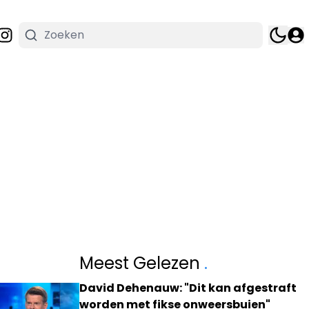
Meest Gelezen
.
David Dehenauw: "Dit kan afgestraft
worden met fikse onweersbuien"