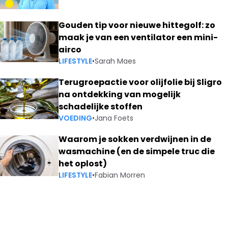
Gouden tip voor nieuwe hittegolf: zo
maak je van een ventilator een mini-
airco
LIFESTYLE
•
Sarah Maes
Terugroepactie voor olijfolie bij Sligro
na ontdekking van mogelijk
schadelijke stoffen
VOEDING
•
Jana Foets
Waarom je sokken verdwijnen in de
wasmachine (en de simpele truc die
het oplost)
LIFESTYLE
•
Fabian Morren