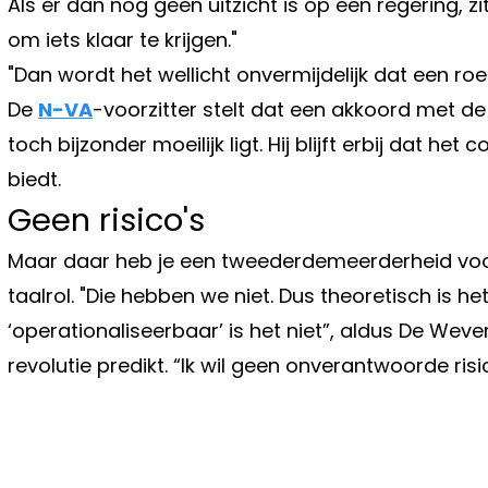
Als er dan nog geen uitzicht is op een regering, z
om iets klaar te krijgen."
"Dan wordt het wellicht onvermijdelijk dat een roep
De
N-VA
-voorzitter stelt dat een akkoord met d
toch bijzonder moeilijk ligt. Hij blijft erbij dat h
biedt.
Geen risico's
Maar daar heb je een tweederdemeerderheid voor
taalrol. "Die hebben we niet. Dus theoretisch is h
‘operationaliseerbaar’ is het niet”, aldus De Wever
revolutie predikt. “Ik wil geen onverantwoorde ri
Vorig artikel
FRANK VERCAUTEREN DOET ÉRG O