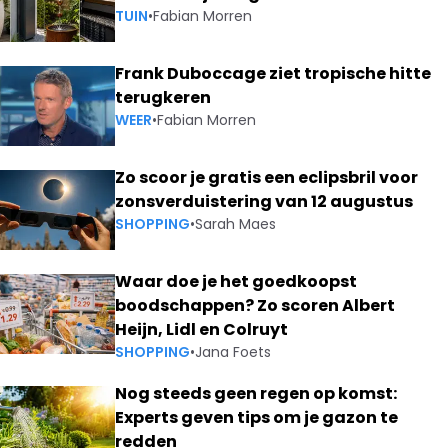
TUIN
•
Fabian Morren
Frank Duboccage ziet tropische hitte
terugkeren
WEER
•
Fabian Morren
Zo scoor je gratis een eclipsbril voor
zonsverduistering van 12 augustus
SHOPPING
•
Sarah Maes
Waar doe je het goedkoopst
boodschappen? Zo scoren Albert
Heijn, Lidl en Colruyt
SHOPPING
•
Jana Foets
Nog steeds geen regen op komst:
Experts geven tips om je gazon te
redden