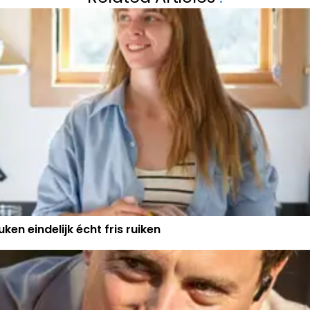
BELACHELIJK NA
ken eindelijk écht fris ruiken