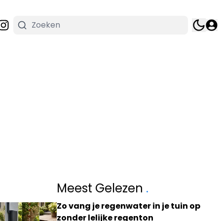
Meest Gelezen
.
Zo vang je regenwater in je tuin op
zonder lelijke regenton