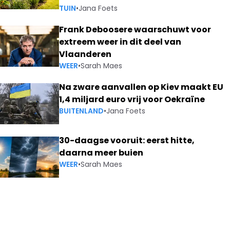
TUIN
•
Jana Foets
Frank Deboosere waarschuwt voor
extreem weer in dit deel van
Vlaanderen
WEER
•
Sarah Maes
Na zware aanvallen op Kiev maakt EU
1,4 miljard euro vrij voor Oekraïne
BUITENLAND
•
Jana Foets
30-daagse vooruit: eerst hitte,
daarna meer buien
WEER
•
Sarah Maes