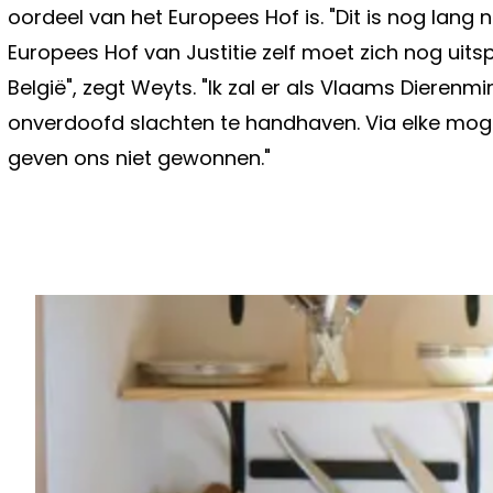
oordeel van het Europees Hof is. "Dit is nog lang 
Europees Hof van Justitie zelf moet zich nog uitsp
België", zegt Weyts. "Ik zal er als Vlaams Dieren
onverdoofd slachten te handhaven. Via elke mogel
geven ons niet gewonnen."
Vorig artikel
'CLUB BRUGGE VERNEEMT SLECHT N
DROOMTRANSFER AFSPRINGEN'