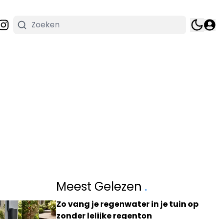
Meest Gelezen
.
Zo vang je regenwater in je tuin op
zonder lelijke regenton