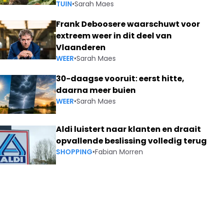
TUIN
•
Sarah Maes
Frank Deboosere waarschuwt voor
extreem weer in dit deel van
Vlaanderen
WEER
•
Sarah Maes
30-daagse vooruit: eerst hitte,
daarna meer buien
WEER
•
Sarah Maes
Aldi luistert naar klanten en draait
opvallende beslissing volledig terug
SHOPPING
•
Fabian Morren