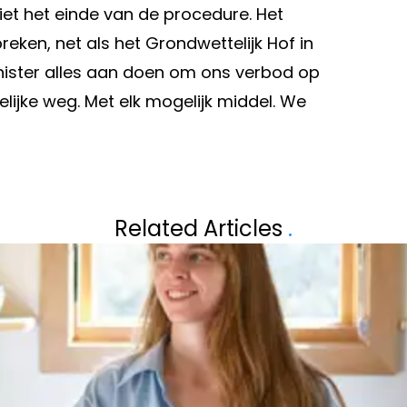
niet het einde van de procedure. Het
reken, net als het Grondwettelijk Hof in
minister alles aan doen om ons verbod op
ijke weg. Met elk mogelijk middel. We
Volgend artikel
IEUWS EN ZIET
STAN VAN SAMAN
Related Articles
.
VERSPREIDEN VA
MEER UITLEG