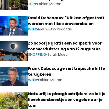
TUIN
•
Fabian Morren
David Dehenauw: "Dit kan afgestraft
worden met fikse onweersbuien"
WEER
•
Nieuws365 Redactie
Zo scoor je gratis een eclipsbril voor
zonsverduistering van 12 augustus
SHOPPING
•
Sarah Maes
Frank Duboccage ziet tropische hitte
terugkeren
WEER
•
Fabian Morren
Natuurlijke plaagbestrijders: zo lok je
lieveheersbeestjes en vogels naar je
tuin