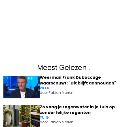
Meest Gelezen
.
Weerman Frank Duboccage
waarschuwt: "Dit blijft aanhouden"
WEER
•
door
Fabian Morren
Zo vang je regenwater in je tuin op
zonder lelijke regenton
TUIN
•
door
Fabian Morren