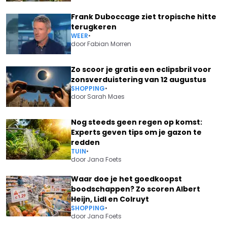
Frank Duboccage ziet tropische hitte
terugkeren
WEER
•
door
Fabian Morren
Zo scoor je gratis een eclipsbril voor
zonsverduistering van 12 augustus
SHOPPING
•
door
Sarah Maes
Nog steeds geen regen op komst:
Experts geven tips om je gazon te
redden
TUIN
•
door
Jana Foets
Waar doe je het goedkoopst
boodschappen? Zo scoren Albert
Heijn, Lidl en Colruyt
SHOPPING
•
door
Jana Foets