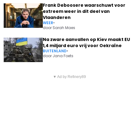
Frank Deboosere waarschuwt voor
extreem weer in dit deel van
Vlaanderen
WEER
•
door
Sarah Maes
Na zware aanvallen op Kiev maakt EU
1,4 miljard euro vrij voor Oekraïne
BUITENLAND
•
door
Jana Foets
Vorig artikel
Volgend artikel
HANNE VAN K3 LAAT EERLIJK
▼ Ad by Refinery89
GEWELDIG NIEUWS OVER
WETEN OF ZE HET MARTHE
MICHIEL EN RUNE UIT 'BOER ZKT
KWALIJK NEEMT DAT ZE NIET
VROUW': "SOMMIGE MENSEN
OP HAAR HUWELIJKSFEEST
DENKEN NU DAT WE VEEL TE
WAS
SNEL GAAN"