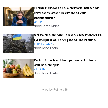
Frank Deboosere waarschuwt voor
extreem weer in dit deel van
Vlaanderen
WEER
•
door
Sarah Maes
Na zware aanvallen op Kiev maakt EU
1,4 miljard euro vrij voor Oekraïne
BUITENLAND
•
door
Jana Foets
Zo blijft je fruit langer vers tijdens
warme dagen
KEUKEN
•
door
Jana Foets
Vorig artikel
Volgend artikel
ANNICK SEGAL IS SCHERP
▼ Ad by Refinery89
SABINE HAGEDOREN
VOOR DE MAKERS: "DIT MIS IK
VOORSPELT ERG KOUD EN NAT
MOMENTEEL ECHT BIJ 'THUIS'"