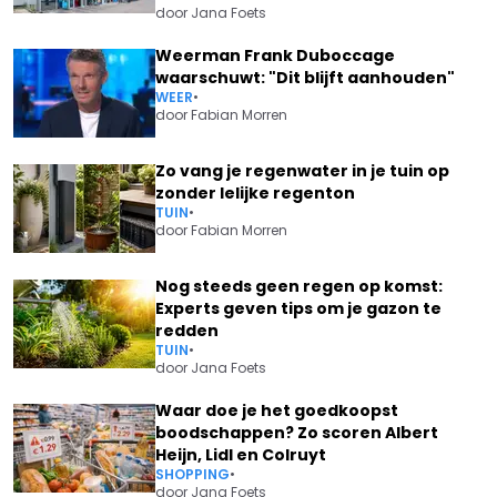
door
Jana Foets
Weerman Frank Duboccage
waarschuwt: "Dit blijft aanhouden"
WEER
•
door
Fabian Morren
Zo vang je regenwater in je tuin op
zonder lelijke regenton
TUIN
•
door
Fabian Morren
Nog steeds geen regen op komst:
Experts geven tips om je gazon te
redden
TUIN
•
door
Jana Foets
Waar doe je het goedkoopst
boodschappen? Zo scoren Albert
Heijn, Lidl en Colruyt
SHOPPING
•
door
Jana Foets