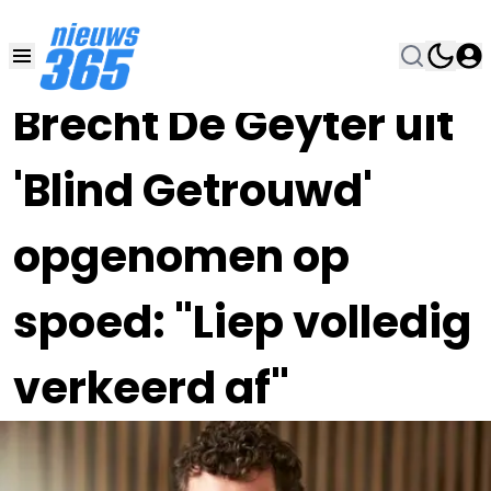
20 SEP 2023, 22:00
•
Brecht De Geyter uit
'Blind Getrouwd'
opgenomen op
spoed: "Liep volledig
verkeerd af"