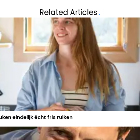
JKERS NA
OPNIEUW GROTE
Related Articles
.
NFOTO: "IS
(40) NA VOETB
ER?"
ken eindelijk écht fris ruiken