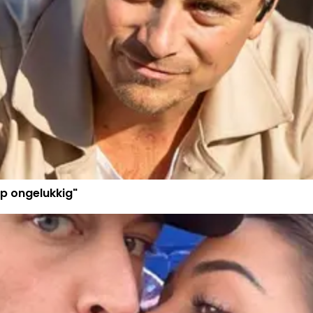
p ongelukkig"