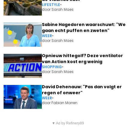
LIFESTYLE
•
door
Sarah Maes
Sabine Hagedoren waarschuwt: "We
gaan echt puffen en zweten"
WEER
•
door
Sarah Maes
Opnieuw hittegolf? Deze ventilator
van Action kost erg weinig
SHOPPING
•
door
Sarah Maes
David Dehenauw: "Pas dan volgt er
regen of onweer"
WEER
•
door
Fabian Morren
Vorig artikel
Volgend artikel
'LUKAKU HAKT KNOOP DOOR
▼ Ad by Refinery89
ERIK VAN LOOY MOET BITTERE
EN KIEST VOOR ABSOLUTE