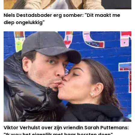
Niels Destadsbader erg somber: "Dit maakt me
diep ongelukkig"
Viktor Verhulst over zijn vriendin Sarah Puttemans:
"Ik wou het eigenlijk met haar borsten doen"