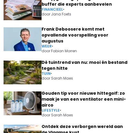
buffer die experts aanbevelen
FINANCIEEL
•
door
Jana Foets
Frank Deboosere komt met
opvallende voorspelling voor
augustus
WEER
•
door
Fabian Morren
Dé tuintrend van nu: mooi én bestand
tegen hitte
TUIN
•
door
Sarah Maes
Gouden tip voor nieuwe hittegolf: zo
maak je van een ventilator een mini-
airco
LIFESTYLE
•
door
Sarah Maes
Ontdek deze verborgen wereld aan
de Vlaamse kust