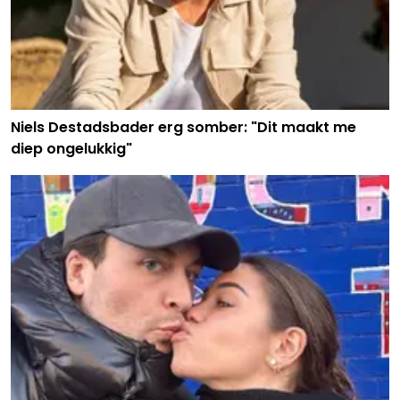
Niels Destadsbader erg somber: "Dit maakt me
diep ongelukkig"