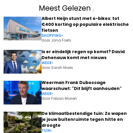
Meest Gelezen
.
Albert Heijn stunt met e-bikes: tot
€400 korting op populaire elektrische
fietsen
SHOPPING
•
door
Jana Foets
Is er eindelijk regen op komst? David
Dehenauw komt met nieuws
WEER
•
door
Sarah Maes
Weerman Frank Duboccage
waarschuwt: "Dit blijft aanhouden"
WEER
•
door
Fabian Morren
De klimaatbestendige tuin: Zo wapen
je jouw buitenruimte tegen hitte en
droogte
TUIN
•