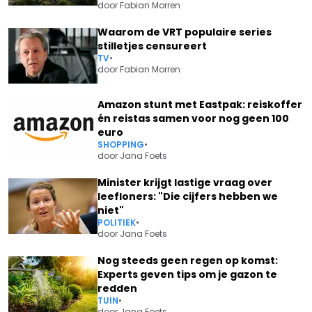
door
Fabian Morren
Waarom de VRT populaire series
stilletjes censureert
TV
•
door
Fabian Morren
Amazon stunt met Eastpak: reiskoffer
én reistas samen voor nog geen 100
euro
SHOPPING
•
door
Jana Foets
Minister krijgt lastige vraag over
leefloners: "Die cijfers hebben we
niet"
POLITIEK
•
door
Jana Foets
Nog steeds geen regen op komst:
Experts geven tips om je gazon te
redden
TUIN
•
door
Jana Foets