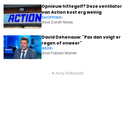
Opnieuw hittegolf? Deze ventilator
van Action kost erg weinig
SHOPPING
•
door
Sarah Maes
David Dehenauw: "Pas dan volgt er
regen of onweer"
WEER
•
door
Fabian Morren
Vorig artikel
Volgend artikel
ZEER SLECHT NIEUWS OVER
▼ Ad by Refinery89
HET WORDT NOG PIJNLIJKER:
ZDENEK STYBAR (37): “HET
RUBEN VAN GUCHT EN INE
GAAT SLECHT”
BEYEN DELEN INTIEME KIEKJES
VANUIT MAROKKO