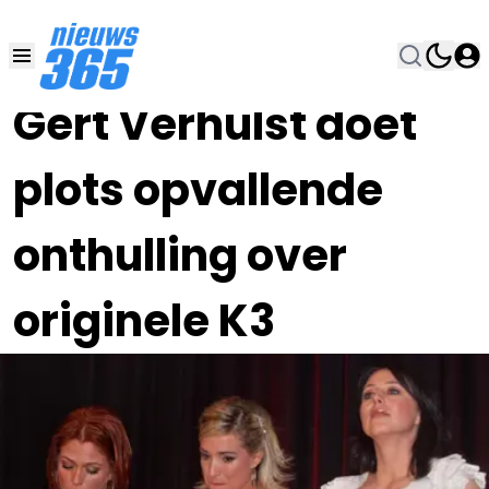
04 OKT 2023, 11:00
•
Gert Verhulst doet
plots opvallende
onthulling over
originele K3