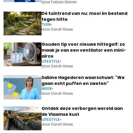
door
Fabian Morren
Dé tuintrend van nu: mooi én bestand
tegen hitte
TUIN
•
door
Sarah Maes
Gouden tip voor nieuwe hittegolf: zo
maak je van een ventilator een mini-
airco
LIFESTYLE
•
door
Sarah Maes
Sabine Hagedoren waarschuwt: "We
gaan echt puffen en zweten"
WEER
•
door
Sarah Maes
Ontdek deze verborgen wereld aan
de Vlaamse kust
LIFESTYLE
•
door
Sarah Maes