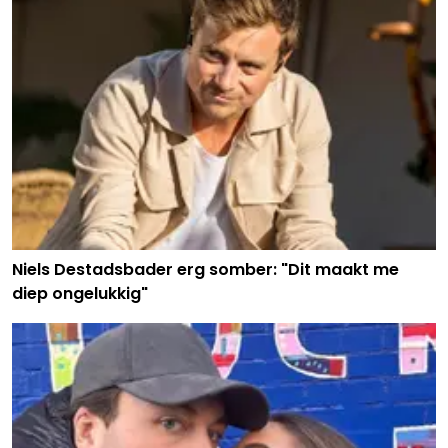
Niels Destadsbader erg somber: "Dit maakt me
diep ongelukkig"