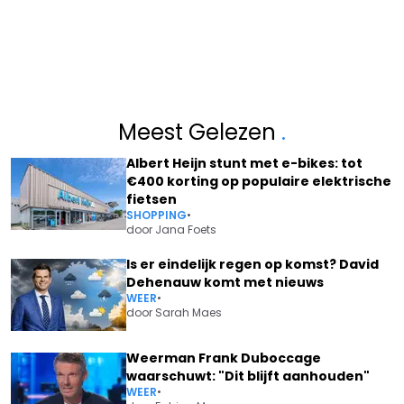
Meest Gelezen
.
Albert Heijn stunt met e-bikes: tot
€400 korting op populaire elektrische
fietsen
SHOPPING
•
door
Jana Foets
Is er eindelijk regen op komst? David
Dehenauw komt met nieuws
WEER
•
door
Sarah Maes
Weerman Frank Duboccage
waarschuwt: "Dit blijft aanhouden"
WEER
•