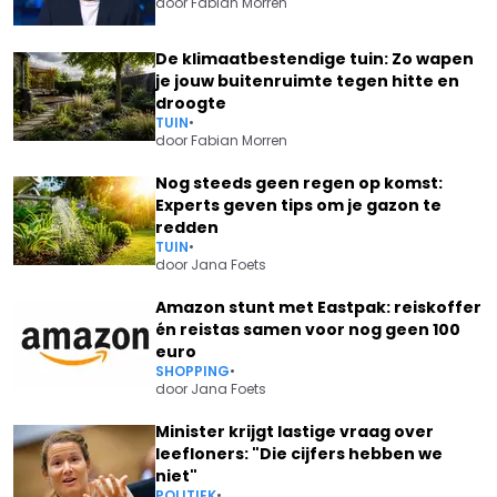
door
Fabian Morren
De klimaatbestendige tuin: Zo wapen
je jouw buitenruimte tegen hitte en
droogte
TUIN
•
door
Fabian Morren
Nog steeds geen regen op komst:
Experts geven tips om je gazon te
redden
TUIN
•
door
Jana Foets
Amazon stunt met Eastpak: reiskoffer
én reistas samen voor nog geen 100
euro
SHOPPING
•
door
Jana Foets
Minister krijgt lastige vraag over
leefloners: "Die cijfers hebben we
niet"
POLITIEK
•