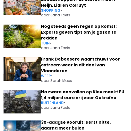
Heijn, Lidl en Colruyt
SHOPPING
•
door
Jana Foets
Nog steeds geen regen op komst:
Experts geven tips om je gazon te
redden
TUIN
•
door
Jana Foets
Frank Deboosere waarschuwt voor
extreem weer in dit deel van
Vlaanderen
WEER
•
door
Sarah Maes
Na zware aanvallen op Kiev maakt EU
1,4 miljard euro vrij voor Oekraïne
BUITENLAND
•
door
Jana Foets
30-daagse vooruit: eerst hitte,
daarna meer buien