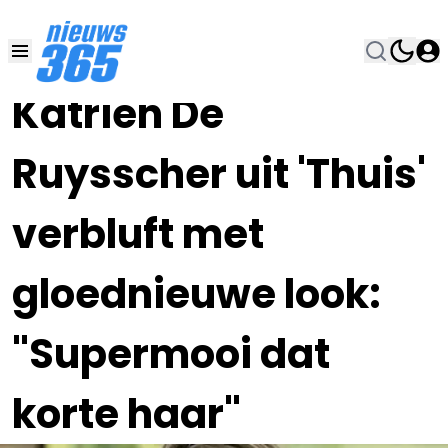
02 OKT 2023, 20:00
•
Katrien De
Ruysscher uit 'Thuis'
verbluft met
gloednieuwe look:
"Supermooi dat
korte haar"