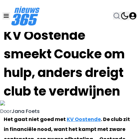
22 OKT 2019, 8:30
•
KV Oostende
smeekt Coucke om
hulp, anders dreigt
club te verdwijnen
Jana Foets
Door
Het gaat niet goed met
KV Oostende
. De club zit
in financiële nood, want het kampt met zware