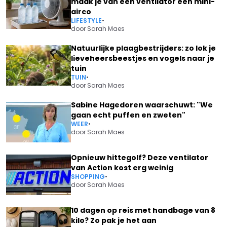
maak je van een ventilator een mini-
airco
LIFESTYLE
•
door
Sarah Maes
Natuurlijke plaagbestrijders: zo lok je
lieveheersbeestjes en vogels naar je
tuin
TUIN
•
door
Sarah Maes
Sabine Hagedoren waarschuwt: "We
gaan echt puffen en zweten"
WEER
•
door
Sarah Maes
Opnieuw hittegolf? Deze ventilator
van Action kost erg weinig
SHOPPING
•
door
Sarah Maes
10 dagen op reis met handbage van 8
kilo? Zo pak je het aan