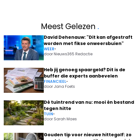
Meest Gelezen
.
David Dehenauw: "Dit kan afgestraft
worden met fikse onweersbuien"
WEER
•
door
Nieuws365 Redactie
Heb jij genoeg spaargeld? Dit is de
buffer die experts aanbevelen
FINANCIEEL
•
door
Jana Foets
Dé tuintrend van nu: mooi én bestand
tegen hitte
TUIN
•
door
Sarah Maes
Gouden tip voor nieuwe hittegolf: zo