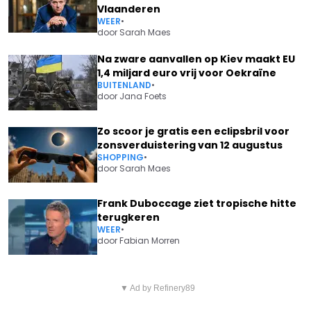
Vlaanderen
WEER
•
door
Sarah Maes
Na zware aanvallen op Kiev maakt EU
1,4 miljard euro vrij voor Oekraïne
BUITENLAND
•
door
Jana Foets
Zo scoor je gratis een eclipsbril voor
zonsverduistering van 12 augustus
SHOPPING
•
door
Sarah Maes
Frank Duboccage ziet tropische hitte
terugkeren
WEER
•
door
Fabian Morren
Vorig artikel
Volgend artikel
DRAMA VOOR ACTEUR
▼ Ad by Refinery89
EX-PRESENTATRICE EVA