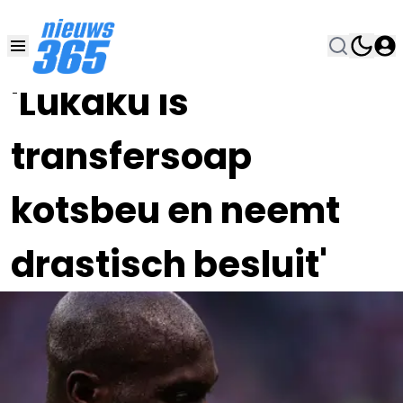
11 JUL 2023, 17:30
•
'Lukaku is
transfersoap
kotsbeu en neemt
drastisch besluit'