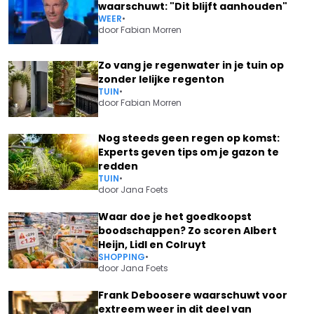
waarschuwt: "Dit blijft aanhouden"
WEER
•
door
Fabian Morren
Zo vang je regenwater in je tuin op
zonder lelijke regenton
TUIN
•
door
Fabian Morren
Nog steeds geen regen op komst:
Experts geven tips om je gazon te
redden
TUIN
•
door
Jana Foets
Waar doe je het goedkoopst
boodschappen? Zo scoren Albert
Heijn, Lidl en Colruyt
SHOPPING
•
door
Jana Foets
Frank Deboosere waarschuwt voor
extreem weer in dit deel van