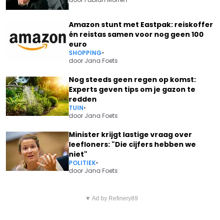
Amazon stunt met Eastpak: reiskoffer
én reistas samen voor nog geen 100
euro
SHOPPING
•
door
Jana Foets
Nog steeds geen regen op komst:
Experts geven tips om je gazon te
redden
TUIN
•
door
Jana Foets
Minister krijgt lastige vraag over
leefloners: "Die cijfers hebben we
niet"
POLITIEK
•
door
Jana Foets
Vorig artikel
Volgend artikel
"WAUW, WAT EEN
▼ Ad by Refinery89
DELHAIZE KOMT MET
PRACHTVROUW!": VALERIE DE