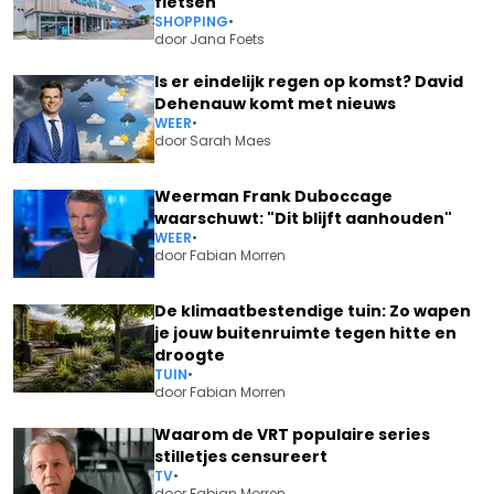
fietsen
SHOPPING
•
door
Jana Foets
Is er eindelijk regen op komst? David
Dehenauw komt met nieuws
WEER
•
door
Sarah Maes
Weerman Frank Duboccage
waarschuwt: "Dit blijft aanhouden"
WEER
•
door
Fabian Morren
De klimaatbestendige tuin: Zo wapen
je jouw buitenruimte tegen hitte en
droogte
TUIN
•
door
Fabian Morren
Waarom de VRT populaire series
stilletjes censureert
TV
•
door
Fabian Morren