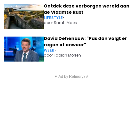
Ontdek deze verborgen wereld aan
de Vlaamse kust
LIFESTYLE
•
door
Sarah Maes
David Dehenauw: "Pas dan volgt er
regen of onweer"
WEER
•
door
Fabian Morren
Vorig artikel
Volgend artikel
WINNARES LOUISE GOEDEFROY
▼ Ad by Refinery89
EINDE VAN TIJDPERK? WIM DE
KONDIGT GROOTSE PLANNEN
VILDER HAKT KNOOP DOOR
AAN NA 'THE VOICE'
OVER TOEKOMST BIJ HET
JOURNAAL