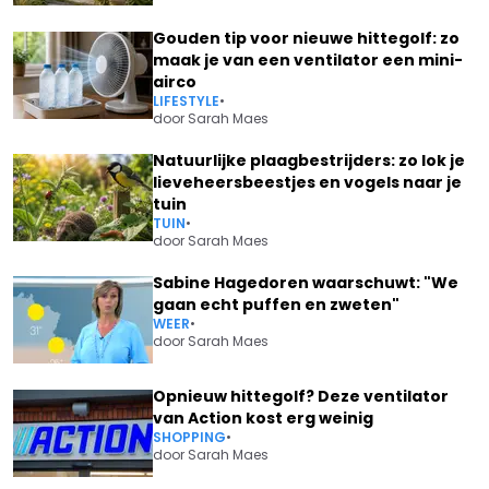
Gouden tip voor nieuwe hittegolf: zo
maak je van een ventilator een mini-
airco
LIFESTYLE
•
door
Sarah Maes
Natuurlijke plaagbestrijders: zo lok je
lieveheersbeestjes en vogels naar je
tuin
TUIN
•
door
Sarah Maes
Sabine Hagedoren waarschuwt: "We
gaan echt puffen en zweten"
WEER
•
door
Sarah Maes
Opnieuw hittegolf? Deze ventilator
van Action kost erg weinig
SHOPPING
•
door
Sarah Maes