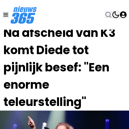
02 JAN 2023, 8:00
•
Na afscheid van K3
komt Diede tot
pijnlijk besef: "Een
enorme
teleurstelling"