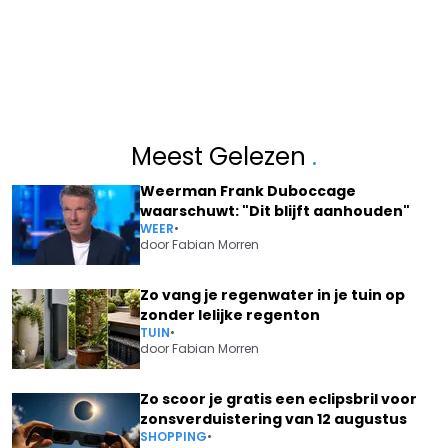
Meest Gelezen
.
Weerman Frank Duboccage
waarschuwt: "Dit blijft aanhouden"
WEER
•
door
Fabian Morren
Zo vang je regenwater in je tuin op
zonder lelijke regenton
TUIN
•
door
Fabian Morren
Zo scoor je gratis een eclipsbril voor
zonsverduistering van 12 augustus
SHOPPING
•