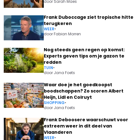
door
Sarah Maes
Frank Duboccage ziet tropische hitte
terugkeren
WEER
•
door
Fabian Morren
Nog steeds geen regen op komst:
Experts geven tips om je gazon te
redden
TUIN
•
door
Jana Foets
Waar doe je het goedkoopst
boodschappen? Zo scoren Albert
Heijn, Lidl en Colruyt
SHOPPING
•
door
Jana Foets
Frank Deboosere waarschuwt voor
extreem weer in dit deel van
Vlaanderen
WEER
•