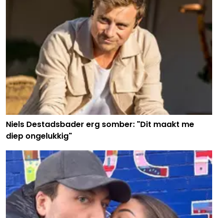
Niels Destadsbader erg somber: "Dit maakt me
diep ongelukkig"