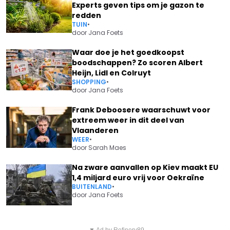
Experts geven tips om je gazon te
redden
TUIN
•
door
Jana Foets
Waar doe je het goedkoopst
boodschappen? Zo scoren Albert
Heijn, Lidl en Colruyt
SHOPPING
•
door
Jana Foets
Frank Deboosere waarschuwt voor
extreem weer in dit deel van
Vlaanderen
WEER
•
door
Sarah Maes
Na zware aanvallen op Kiev maakt EU
1,4 miljard euro vrij voor Oekraïne
BUITENLAND
•
door
Jana Foets
Vorig artikel
Volgend artikel
▼ Ad by Refinery89