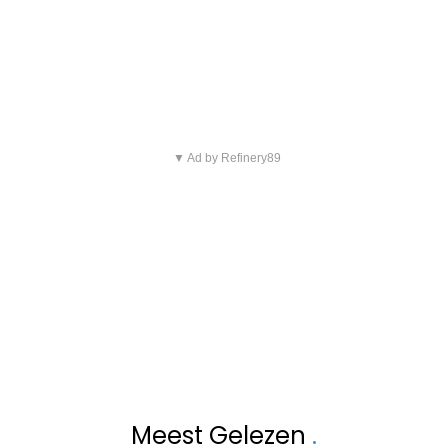
▼ Ad by Refinery89
Meest Gelezen
.