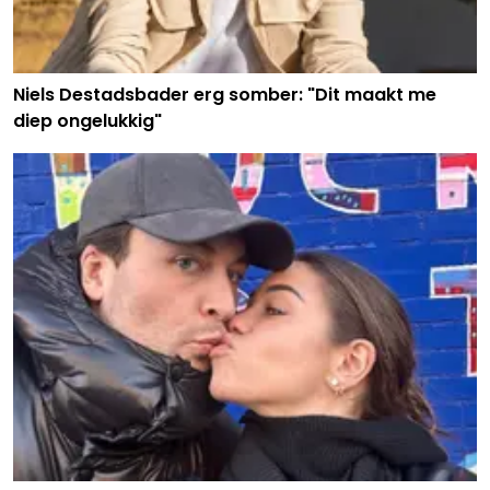
Niels Destadsbader erg somber: "Dit maakt me
diep ongelukkig"