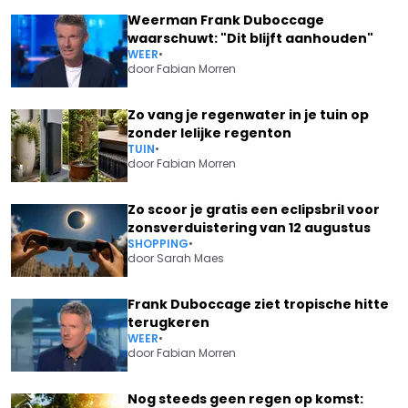
Weerman Frank Duboccage
waarschuwt: "Dit blijft aanhouden"
WEER
•
door
Fabian Morren
Zo vang je regenwater in je tuin op
zonder lelijke regenton
TUIN
•
door
Fabian Morren
Zo scoor je gratis een eclipsbril voor
zonsverduistering van 12 augustus
SHOPPING
•
door
Sarah Maes
Frank Duboccage ziet tropische hitte
terugkeren
WEER
•
door
Fabian Morren
Nog steeds geen regen op komst: