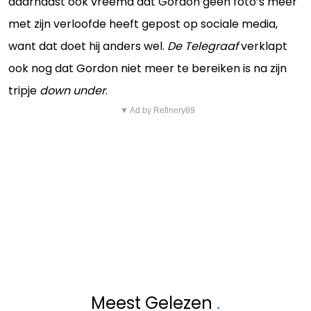
daarnaast ook vreemd dat Gordon geen foto’s meer
met zijn verloofde heeft gepost op sociale media,
want dat doet hij anders wel.
De Telegraaf
verklapt
ook nog dat Gordon niet meer te bereiken is na zijn
tripje
down under
.
▼ Ad by Refinery89
Meest Gelezen
.