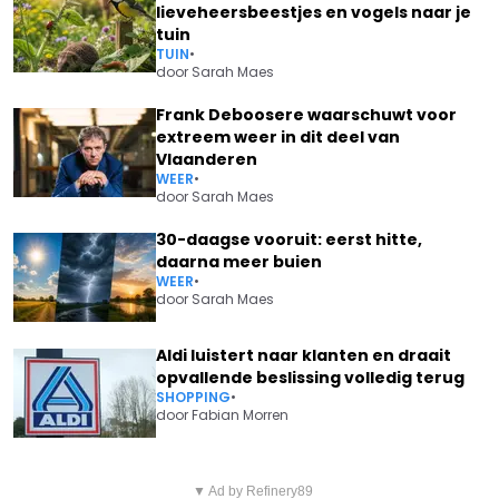
lieveheersbeestjes en vogels naar je
tuin
TUIN
•
door
Sarah Maes
Frank Deboosere waarschuwt voor
extreem weer in dit deel van
Vlaanderen
WEER
•
door
Sarah Maes
30-daagse vooruit: eerst hitte,
daarna meer buien
WEER
•
door
Sarah Maes
Aldi luistert naar klanten en draait
opvallende beslissing volledig terug
SHOPPING
•
door
Fabian Morren
Vorig artikel
Volgend artikel
OEPS! ELKE VERKLAPT OF KEVIN
▼ Ad by Refinery89