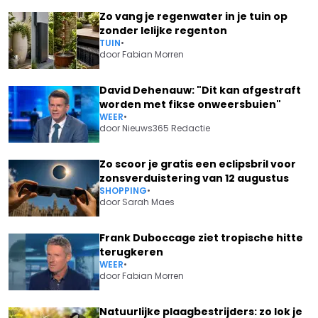
Zo vang je regenwater in je tuin op
zonder lelijke regenton
TUIN
•
door
Fabian Morren
David Dehenauw: "Dit kan afgestraft
worden met fikse onweersbuien"
WEER
•
door
Nieuws365 Redactie
Zo scoor je gratis een eclipsbril voor
zonsverduistering van 12 augustus
SHOPPING
•
door
Sarah Maes
Frank Duboccage ziet tropische hitte
terugkeren
WEER
•
door
Fabian Morren
Natuurlijke plaagbestrijders: zo lok je