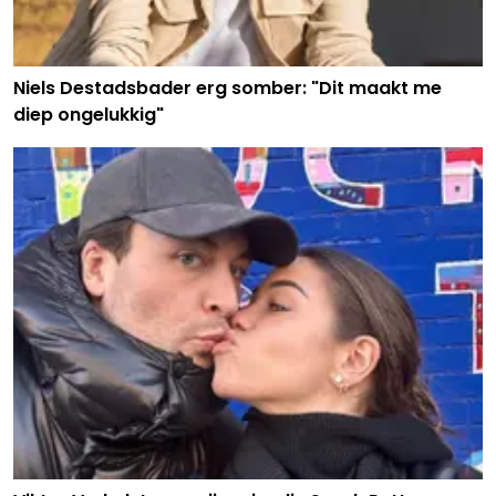
Niels Destadsbader erg somber: "Dit maakt me
diep ongelukkig"