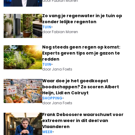
door
Fabian Morren
Zo vang je regenwater in je tuin op
zonder lelijke regenton
TUIN
•
door
Fabian Morren
Nog steeds geen regen op komst:
Experts geven tips om je gazon te
redden
TUIN
•
door
Jana Foets
Waar doe je het goedkoopst
boodschappen? Zo scoren Albert
Heijn, Lidl en Colruyt
SHOPPING
•
door
Jana Foets
Frank Deboosere waarschuwt voor
extreem weer in dit deel van
Vlaanderen
WEER
•