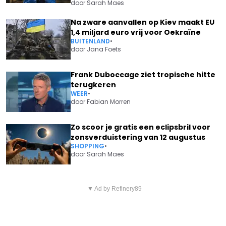
door
Sarah Maes
Na zware aanvallen op Kiev maakt EU
1,4 miljard euro vrij voor Oekraïne
BUITENLAND
•
door
Jana Foets
Frank Duboccage ziet tropische hitte
terugkeren
WEER
•
door
Fabian Morren
Zo scoor je gratis een eclipsbril voor
zonsverduistering van 12 augustus
SHOPPING
•
door
Sarah Maes
Vorig artikel
Volgend artikel
VOOR VIKTOR VERHULST IS HET
▼ Ad by Refinery89
OPGELET: DRASTISCHE
GENOEG GEWEEST: "WE
VERANDERING VAN HET
MOETEN STRENGER ZIJN VOOR