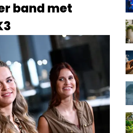
ver band met
K3