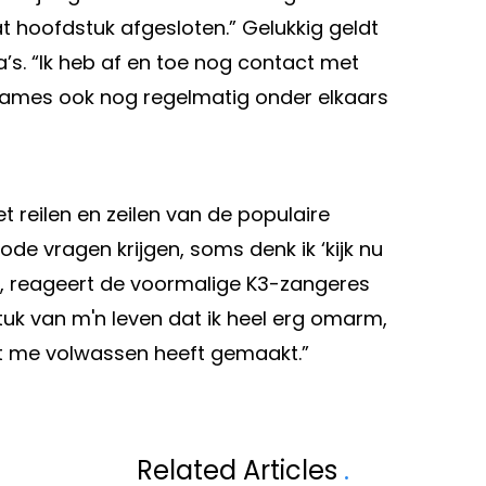
at hoofdstuk afgesloten.” Gelukkig geldt
’s. “Ik heb af en toe nog contact met
 dames ook nog regelmatig onder elkaars
t reilen en zeilen van de populaire
iode vragen krijgen, soms denk ik ‘kijk nu
’”, reageert de voormalige K3-zangeres
 stuk van m'n leven dat ik heel erg omarm,
at me volwassen heeft gemaakt.”
Volgend artikel
VALLENDE
JUMBO-VISMA K
Related Articles
.
MAKEN
‘DÁÁRDOOR ZIJN 