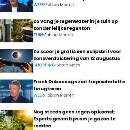
WEER
•
Fabian Morren
Zo vang je regenwater in je tuin op
zonder lelijke regenton
TUIN
•
Fabian Morren
Zo scoor je gratis een eclipsbril voor
zonsverduistering van 12 augustus
SHOPPING
•
Sarah Maes
Frank Duboccage ziet tropische hitte
terugkeren
WEER
•
Fabian Morren
Nog steeds geen regen op komst:
Experts geven tips om je gazon te
redden