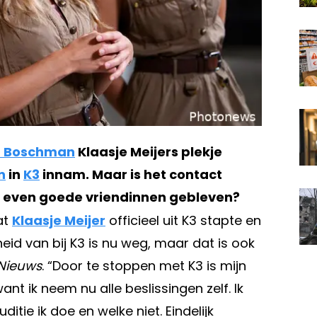
a Boschman
Klaasje Meijers plekje
n
in
K3
innam. Maar is het contact
es even goede vriendinnen gebleven?
at
Klaasje Meijer
officieel uit K3 stapte en
eid van bij K3 is nu weg, maar dat is ook
 Nieuws
. “Door te stoppen met K3 is mijn
nt ik neem nu alle beslissingen zelf. Ik
ditie ik doe en welke niet. Eindelijk