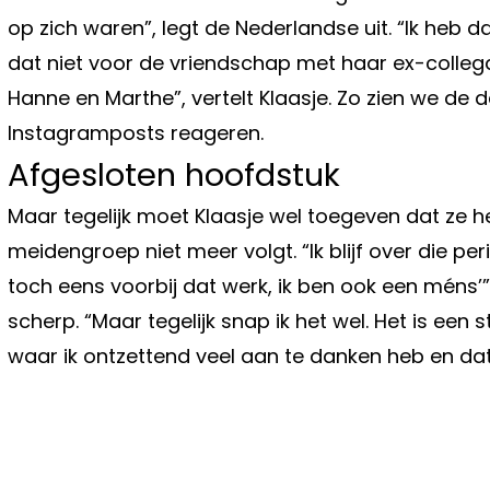
op zich waren”, legt de Nederlandse uit. “Ik heb d
dat niet voor de vriendschap met haar ex-collega
Hanne en Marthe”, vertelt Klaasje. Zo zien we de
Instagramposts reageren.
Afgesloten hoofdstuk
Maar tegelijk moet Klaasje wel toegeven dat ze he
meidengroep niet meer volgt. “Ik blijf over die per
toch eens voorbij dat werk, ik ben ook een méns
scherp. “Maar tegelijk snap ik het wel. Het is een
waar ik ontzettend veel aan te danken heb en d
Vorig artikel
NATHAN VAN HOOYDONCK WIL OP
COMEBACK IN DE WIELERWERELD 