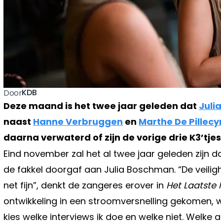
KDB
Door
Deze maand is het twee jaar geleden dat
Juli
naast
Hanne Verbruggen
en
Marthe De Pillecy
daarna verwaterd of zijn de vorige drie K3’tj
Eind november zal het al twee jaar geleden zijn d
de fakkel doorgaf aan Julia Boschman. “De veiligh
net fijn”, denkt de zangeres erover in
Het Laatste
ontwikkeling in een stroomversnelling gekomen, wa
kies welke interviews ik doe en welke niet. Welke au