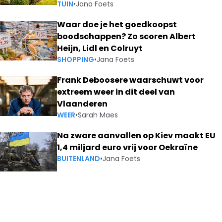
TUIN
•
Jana Foets
Waar doe je het goedkoopst
boodschappen? Zo scoren Albert
Heijn, Lidl en Colruyt
SHOPPING
•
Jana Foets
Frank Deboosere waarschuwt voor
extreem weer in dit deel van
Vlaanderen
WEER
•
Sarah Maes
Na zware aanvallen op Kiev maakt EU
1,4 miljard euro vrij voor Oekraïne
BUITENLAND
•
Jana Foets