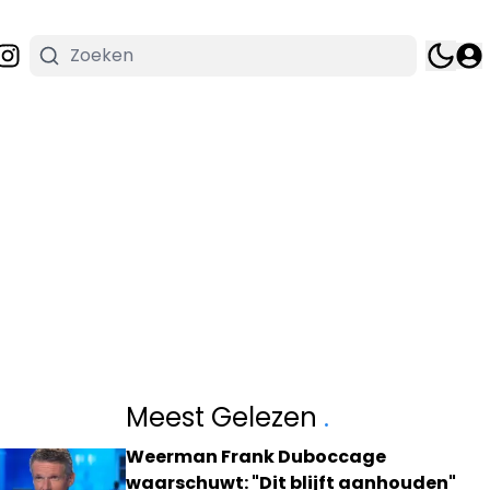
Meest Gelezen
.
Weerman Frank Duboccage
waarschuwt: "Dit blijft aanhouden"