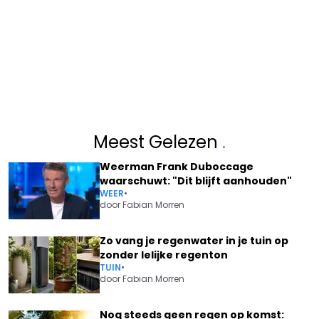
Meest Gelezen
.
Weerman Frank Duboccage
waarschuwt: "Dit blijft aanhouden"
WEER
•
door
Fabian Morren
Zo vang je regenwater in je tuin op
zonder lelijke regenton
TUIN
•
door
Fabian Morren
Nog steeds geen regen op komst: