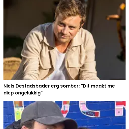
Niels Destadsbader erg somber: "Dit maakt me
diep ongelukkig"