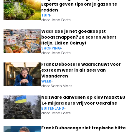
Experts geven tips om je gazon te
redden
TUIN
•
door
Jana Foets
Waar doe je het goedkoopst
boodschappen? Zo scoren Albert
Heijn, Lidl en Colruyt
SHOPPING
•
door
Jana Foets
Frank Deboosere waarschuwt voor
extreem weer in dit deel van
Vlaanderen
WEER
•
door
Sarah Maes
Na zware aanvallen op Kiev maakt EU
1,4 miljard euro vrij voor Oekraïne
BUITENLAND
•
door
Jana Foets
Frank Duboccage ziet tropische hitte