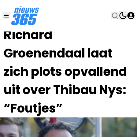
17 OKT 2023, 16:45
•
Richard
Groenendaal laat
zich plots opvallend
uit over Thibau Nys:
“Foutjes”