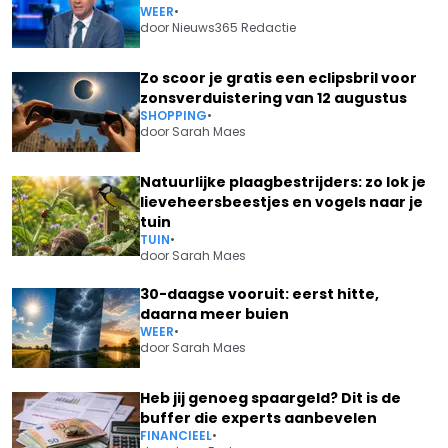
WEER
•
door
Nieuws365 Redactie
Zo scoor je gratis een eclipsbril voor
zonsverduistering van 12 augustus
SHOPPING
•
door
Sarah Maes
Natuurlijke plaagbestrijders: zo lok je
lieveheersbeestjes en vogels naar je
tuin
TUIN
•
door
Sarah Maes
30-daagse vooruit: eerst hitte,
daarna meer buien
WEER
•
door
Sarah Maes
Heb jij genoeg spaargeld? Dit is de
buffer die experts aanbevelen
FINANCIEEL
•