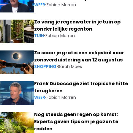
WEER
•
Fabian Morren
Zo vang je regenwater in je tuin op
zonder lelijke regenton
TUIN
•
Fabian Morren
Zo scoor je gratis een eclipsbril voor
zonsverduistering van 12 augustus
SHOPPING
•
Sarah Maes
Frank Duboccage ziet tropische hitte
terugkeren
WEER
•
Fabian Morren
Nog steeds geen regen op komst:
Experts geven tips om je gazon te
redden