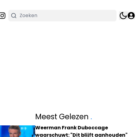
Meest Gelezen
.
Weerman Frank Duboccage
waarschuwt: "Dit blijft aanhouden"