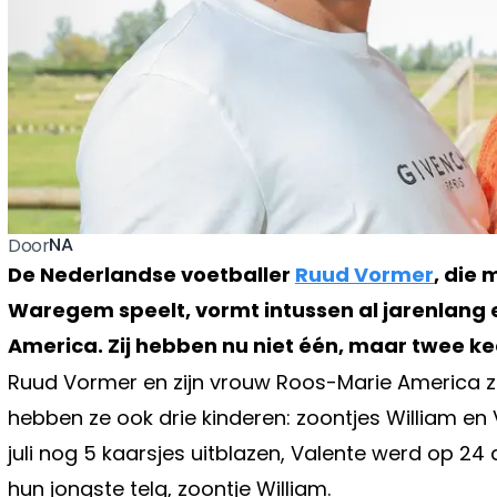
NA
Door
De Nederlandse voetballer
Ruud Vormer
, die
Waregem speelt, vormt intussen al jarenlang
America. Zij hebben nu niet één, maar twee k
Ruud Vormer en zijn vrouw Roos-Marie America zij
hebben ze ook drie kinderen: zoontjes William en 
juli nog 5 kaarsjes uitblazen, Valente werd op 24 
hun jongste telg, zoontje William.