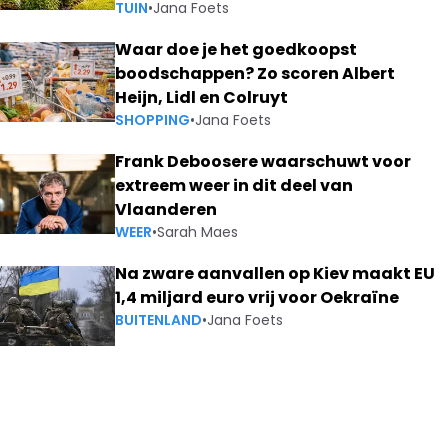
TUIN
•
Jana Foets
Waar doe je het goedkoopst
boodschappen? Zo scoren Albert
Heijn, Lidl en Colruyt
SHOPPING
•
Jana Foets
Frank Deboosere waarschuwt voor
extreem weer in dit deel van
Vlaanderen
WEER
•
Sarah Maes
Na zware aanvallen op Kiev maakt EU
1,4 miljard euro vrij voor Oekraïne
BUITENLAND
•
Jana Foets