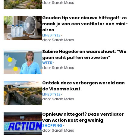
door
Sarah Maes
Gouden tip voor nieuwe hittegolf: zo
maak je van een ventilator een mini-
airco
LIFESTYLE
•
door
Sarah Maes
Sabine Hagedoren waarschuwt: "We
gaan echt puffen en zweten"
WEER
•
door
Sarah Maes
Ontdek deze verborgen wereld aan
de Vlaamse kust
LIFESTYLE
•
door
Sarah Maes
Opnieuw hittegolf? Deze ventilator
van Action kost erg weinig
SHOPPING
•
door
Sarah Maes