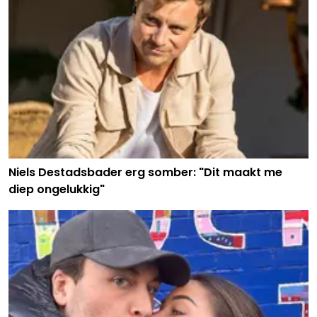
Niels Destadsbader erg somber: "Dit maakt me
diep ongelukkig"