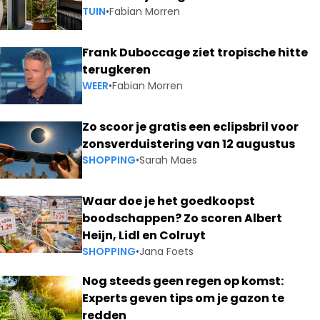
TUIN
•
Fabian Morren
Frank Duboccage ziet tropische hitte
terugkeren
WEER
•
Fabian Morren
Zo scoor je gratis een eclipsbril voor
zonsverduistering van 12 augustus
SHOPPING
•
Sarah Maes
Waar doe je het goedkoopst
boodschappen? Zo scoren Albert
Heijn, Lidl en Colruyt
SHOPPING
•
Jana Foets
Nog steeds geen regen op komst:
Experts geven tips om je gazon te
redden