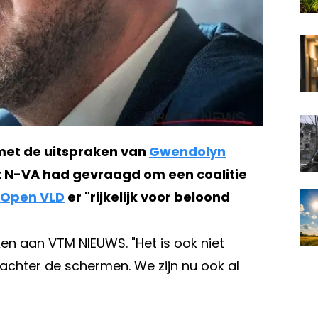
 met de uitspraken van
Gwendolyn
t N-VA had gevraagd om een coalitie
Open VLD
er "rijkelijk voor beloond
ken aan VTM NIEUWS. "Het is ook niet
 achter de schermen. We zijn nu ook al