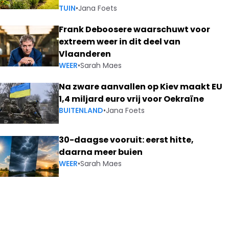
TUIN
•
Jana Foets
Frank Deboosere waarschuwt voor
extreem weer in dit deel van
Vlaanderen
WEER
•
Sarah Maes
Na zware aanvallen op Kiev maakt EU
1,4 miljard euro vrij voor Oekraïne
BUITENLAND
•
Jana Foets
30-daagse vooruit: eerst hitte,
daarna meer buien
WEER
•
Sarah Maes