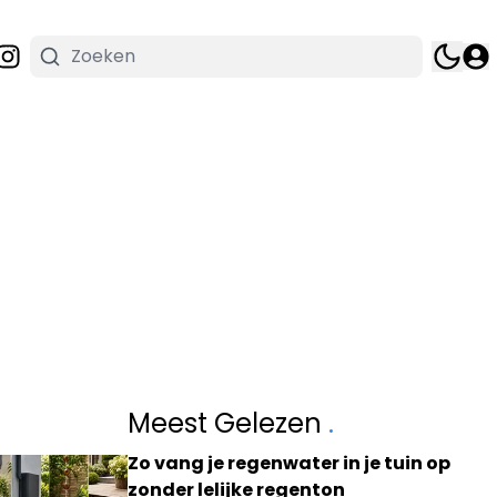
Meest Gelezen
.
Zo vang je regenwater in je tuin op
zonder lelijke regenton