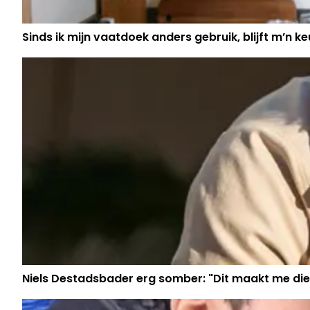
Sinds ik mijn vaatdoek anders gebruik, blijft m’n keu
Niels Destadsbader erg somber: "Dit maakt me die