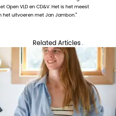
et Open VLD en CD&V. Het is het meest
an het uitvoeren met Jan Jambon."
Volgend artikel
G TEGEN DE
LAURA UIT 'BLI
Related Articles
.
DE MAAK’
BIJZONDER VOOR: