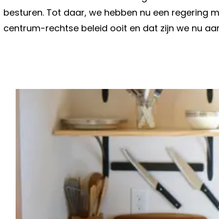
besturen. Tot daar, we hebben nu een regering m
centrum-rechtse beleid ooit en dat zijn we nu a
Vorig artikel
‘DE BRUYNE ZET MAN CITY MET RU
MUUR, DEAL MET REAL MADRID IN 