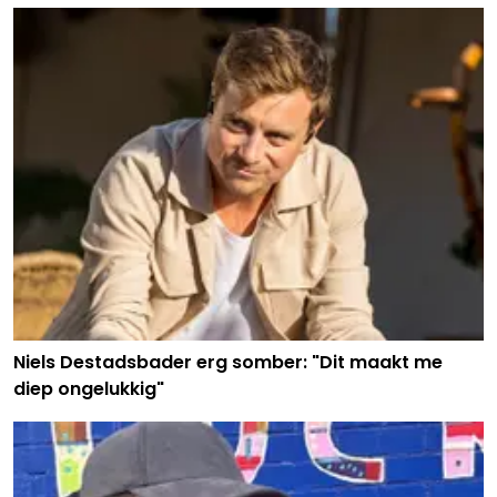
Niels Destadsbader erg somber: "Dit maakt me
diep ongelukkig"