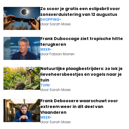
Zo scoor je gratis een eclipsbril voor
zonsverduistering van 12 augustus
SHOPPING
•
door
Sarah Maes
Frank Duboccage ziet tropische hitte
terugkeren
WEER
•
door
Fabian Morren
Natuurlijke plaagbestrijders: zo lok je
lieveheersbeestjes en vogels naar je
tuin
TUIN
•
door
Sarah Maes
Frank Deboosere waarschuwt voor
extreem weer in dit deel van
Vlaanderen
WEER
•
door
Sarah Maes