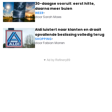
30-daagse vooruit: eerst hitte,
daarna meer buien
WEER
•
door
Sarah Maes
Aldi luistert naar klanten en draait
opvallende beslissing volledig terug
SHOPPING
•
door
Fabian Morren
Vorig artikel
Volgend artikel
BART DE WEVER NEEMT
▼ Ad by Refinery89
HET WEER - OP DIE DAGEN KAN
INGRIJPENDE BESLISSING: "IK
HET GAAN REGENEN
DOE HET NOOIT MEER"