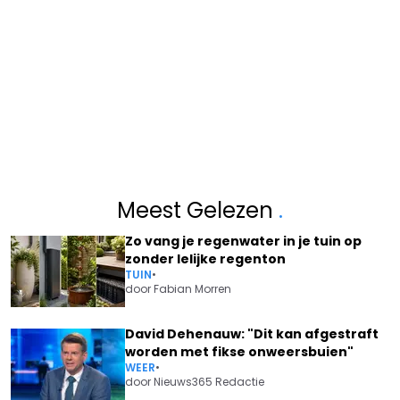
Meest Gelezen
.
Zo vang je regenwater in je tuin op
zonder lelijke regenton
TUIN
•
door
Fabian Morren
David Dehenauw: "Dit kan afgestraft
worden met fikse onweersbuien"
WEER
•
door
Nieuws365 Redactie