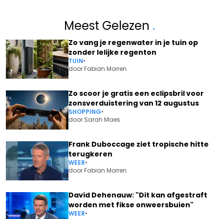
Meest Gelezen
.
Zo vang je regenwater in je tuin op
zonder lelijke regenton
TUIN
•
door
Fabian Morren
Zo scoor je gratis een eclipsbril voor
zonsverduistering van 12 augustus
SHOPPING
•
door
Sarah Maes
Frank Duboccage ziet tropische hitte
terugkeren
WEER
•
door
Fabian Morren
David Dehenauw: "Dit kan afgestraft
worden met fikse onweersbuien"
WEER
•