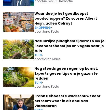
door
Nieuws365 Redactie
Waar doe je het goedkoopst
boodschappen? Zo scoren Albert
Heijn, Lidl en Colruyt
SHOPPING
•
door
Jana Foets
Natuurlijke plaagbestrijders: zo lok je
lieveheersbeestjes en vogels naar je
tuin
TUIN
•
door
Sarah Maes
Nog steeds geen regen op komst:
Experts geven tips om je gazon te
redden
TUIN
•
door
Jana Foets
Frank Deboosere waarschuwt voor
extreem weer in dit deel van
Vlaanderen