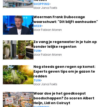
SHOPPING
•
door
Jana Foets
Weerman Frank Duboccage
waarschuwt: "Dit blijft aanhouden"
WEER
•
door
Fabian Morren
Zo vang je regenwater in je tuin op
zonder lelijke regenton
TUIN
•
door
Fabian Morren
Nog steeds geen regen op komst:
Experts geven tips om je gazon te
redden
TUIN
•
door
Jana Foets
Waar doe je het goedkoopst
boodschappen? Zo scoren Albert
Heijn, Lidl en Colruyt