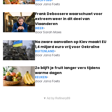
SHOPPING
•
door
Jana Foets
Frank Deboosere waarschuwt voor
extreem weer in dit deel van
Vlaanderen
WEER
•
door
Sarah Maes
Na zware aanvallen op Kiev maakt EU
1,4 miljard euro vrij voor Oekraïne
BUITENLAND
•
door
Jana Foets
Zo blijft je fruit langer vers tijdens
warme dagen
KEUKEN
•
door
Jana Foets
Vorig artikel
Volgend artikel
HET WORDT PUFFEN: "EEN ECHT
▼ Ad by Refinery89
PASCALE NAESSENS EN PAUL
HITTEKANON WORDT DAAR IN