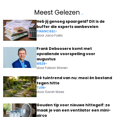
Meest Gelezen
.
Heb jij genoeg spaargeld? Dit is de
buffer die experts aanbevelen
FINANCIEEL
•
door
Jana Foets
Frank Deboosere komt met
opvallende voorspelling voor
augustus
WEER
•
door
Fabian Morren
Dé tuintrend van nu: mooi én bestand
tegen hitte
TUIN
•
door
Sarah Maes
Gouden tip voor nieuwe hittegolf: zo
maak je van een ventilator een mini-
airco