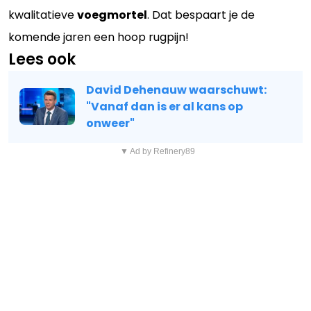
kwalitatieve
voegmortel
. Dat bespaart je de
komende jaren een hoop rugpijn!
Lees ook
David Dehenauw waarschuwt:
"Vanaf dan is er al kans op
onweer"
▼ Ad by Refinery89