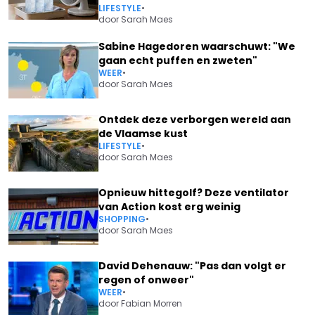
LIFESTYLE
•
door
Sarah Maes
Sabine Hagedoren waarschuwt: "We
gaan echt puffen en zweten"
WEER
•
door
Sarah Maes
Ontdek deze verborgen wereld aan
de Vlaamse kust
LIFESTYLE
•
door
Sarah Maes
Opnieuw hittegolf? Deze ventilator
van Action kost erg weinig
SHOPPING
•
door
Sarah Maes
David Dehenauw: "Pas dan volgt er
regen of onweer"
WEER
•
door
Fabian Morren