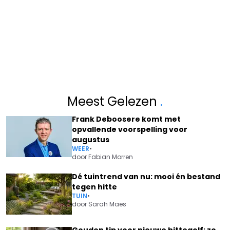
Meest Gelezen
.
Frank Deboosere komt met
opvallende voorspelling voor
augustus
WEER
•
door
Fabian Morren
Dé tuintrend van nu: mooi én bestand
tegen hitte
TUIN
•
door
Sarah Maes
Gouden tip voor nieuwe hittegolf: zo