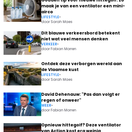
maak je van een ventilator een mini-
airco
LIFESTYLE
•
door
Sarah Maes
Dit blauwe verkeersbord betekent
niet wat veel mensen denken
VERKEER
•
door
Fabian Morren
Ontdek deze verborgen wereld aan
de Vlaamse kust
LIFESTYLE
•
door
Sarah Maes
David Dehenauw: "Pas dan volgt er
regen of onweer"
WEER
•
door
Fabian Morren
Opnieuw hittegolf? Deze ventilator
van Action kost erg weinig