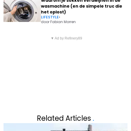
Waarom je sokken verdwijnen in de
wasmachine (en de simpele truc die
het oplost)
LIFESTYLE
•
door
Fabian Morren
Vorig artikel
Volgend artikel
MARGRIET HERMANS HEEFT ER
▼ Ad by Refinery89
WAT EEN OMMEKEER: SNEEUW
GENOEG VAN: "HET IS
OP KOMST IN ONS LAND
ALLEMAAL HETZELFDE"
Related Articles
.