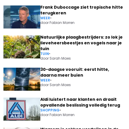
Frank Duboccage ziet tropische hitte
terugkeren
WEER
•
door
Fabian Morren
Natuurlijke plaagbestrijders: zo lok je
lieveheersbeestjes en vogels naar je
tuin
TUIN
•
door
Sarah Maes
30-daagse vooruit: eerst hitte,
daarna meer buien
WEER
•
door
Sarah Maes
Aldi luistert naar klanten en draait
opvallende beslissing volledig terug
SHOPPING
•
door
Fabian Morren