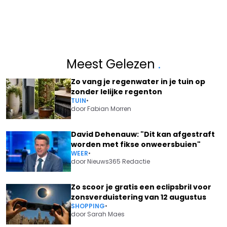
Meest Gelezen
.
Zo vang je regenwater in je tuin op
zonder lelijke regenton
TUIN
•
door
Fabian Morren
David Dehenauw: "Dit kan afgestraft
worden met fikse onweersbuien"
WEER
•
door
Nieuws365 Redactie
Zo scoor je gratis een eclipsbril voor
zonsverduistering van 12 augustus
SHOPPING
•
door
Sarah Maes