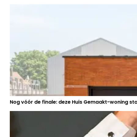
SLACHTOFFERS VERLIEZEN DUIZEND
Nog vóór de finale: deze Huis Gemaakt-woning sta