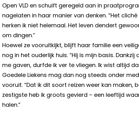
Open VLD en schuift geregeld aan in praatprogra
nagelaten in haar manier van denken. “Het cliché 
herken ik niet helemaal. Het leven dendert gewo
om dingen.”
Hoewel ze vooruitkijkt, blijft haar familie een vei
nog in het ouderlijk huis. “Hij is mijn basis. Dankz
me gaven, durfde ik ver te vliegen. Ik wist altijd da
Goedele Liekens mag dan nog steeds onder medisc
vooruit. “Dat ik dit soort reizen weer kan maken, 
zestigste heb ik groots gevierd – een leeftijd waa
halen.”
Vorig artikel
DEZE NIEUWE ONLINE FRAUDE RUKT