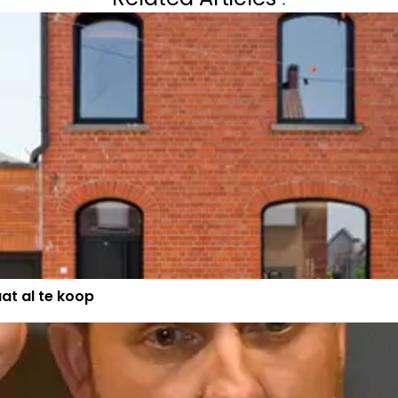
EN EURO’S
SPOTGOEDKOPE 
at al te koop