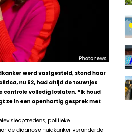
idkanker werd vastgesteld, stond haar
itica, nu 62, had altijd de touwtjes
controle volledig loslaten. “Ik houd
zegt ze in een openhartig gesprek met
levisieoptredens, politieke
aar de diagnose huidkanker veranderde