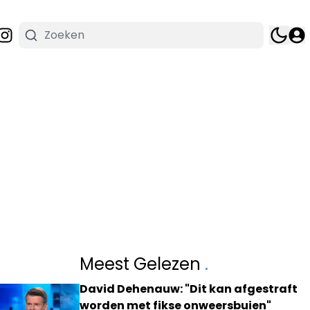
Meest Gelezen
.
David Dehenauw: "Dit kan afgestraft
worden met fikse onweersbuien"