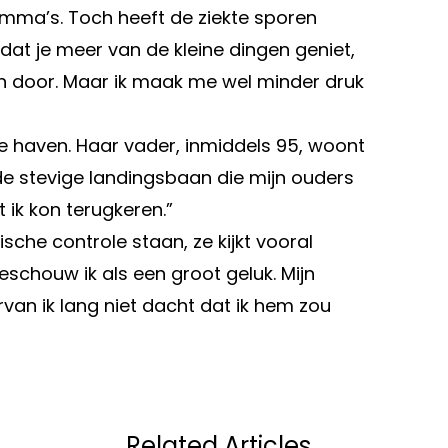
mma’s. Toch heeft de ziekte sporen
dat je meer van de kleine dingen geniet,
on door. Maar ik maak me wel minder druk
lige haven. Haar vader, inmiddels 95, woont
ij de stevige landingsbaan die mijn ouders
t ik kon terugkeren.”
he controle staan, ze kijkt vooral
beschouw ik als een groot geluk. Mijn
rvan ik lang niet dacht dat ik hem zou
Volgend artikel
 OP:
NOOIT MEER ZEL
Related Articles
.