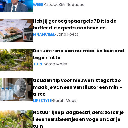
WEER
•
Nieuws365 Redactie
Heb jij genoeg spaargeld? Dit is de
buffer die experts aanbevelen
FINANCIEEL
•
Jana Foets
Dé tuintrend van nu: mooi én bestand
tegen hitte
TUIN
•
Sarah Maes
Gouden tip voor nieuwe hittegolf: zo
maak je van een ventilator een mini-
airco
LIFESTYLE
•
Sarah Maes
Natuurlijke plaagbestrijders: zo lok je
lieveheersbeestjes en vogels naar je
tuin