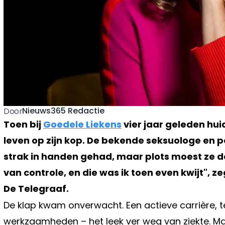
Nieuws365 Redactie
Door
Toen bij
Goedele Liekens
vier jaar geleden hu
leven op zijn kop. De bekende seksuologe en pol
strak in handen gehad, maar plots moest ze de 
van controle, en die was ik toen even kwijt", 
De Telegraaf.
De klap kwam onverwacht. Een actieve carrière, te
werkzaamheden – het leek ver weg van ziekte. M