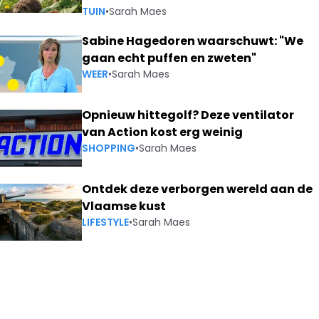
TUIN
•
Sarah Maes
Sabine Hagedoren waarschuwt: "We
gaan echt puffen en zweten"
WEER
•
Sarah Maes
Opnieuw hittegolf? Deze ventilator
van Action kost erg weinig
SHOPPING
•
Sarah Maes
Ontdek deze verborgen wereld aan de
Vlaamse kust
LIFESTYLE
•
Sarah Maes