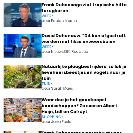
Frank Duboccage ziet tropische hitte
terugkeren
WEER
•
door
Fabian Morren
David Dehenauw: "Dit kan afgestraft
worden met fikse onweersbuien"
WEER
•
door
Nieuws365 Redactie
Natuurlijke plaagbestrijders: zo lok je
lieveheersbeestjes en vogels naar je
tuin
TUIN
•
door
Sarah Maes
Waar doe je het goedkoopst
boodschappen? Zo scoren Albert
Heijn, Lidl en Colruyt
SHOPPING
•
door
Jana Foets