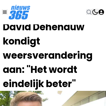
08 JUN , 9:00
•
David Dehenauw
kondigt
weersverandering
aan: "Het wordt
eindelijk beter"