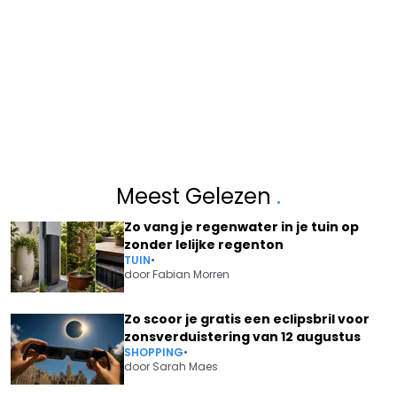
Meest Gelezen
.
Zo vang je regenwater in je tuin op
zonder lelijke regenton
TUIN
•
door
Fabian Morren
Zo scoor je gratis een eclipsbril voor
zonsverduistering van 12 augustus
SHOPPING
•
door
Sarah Maes