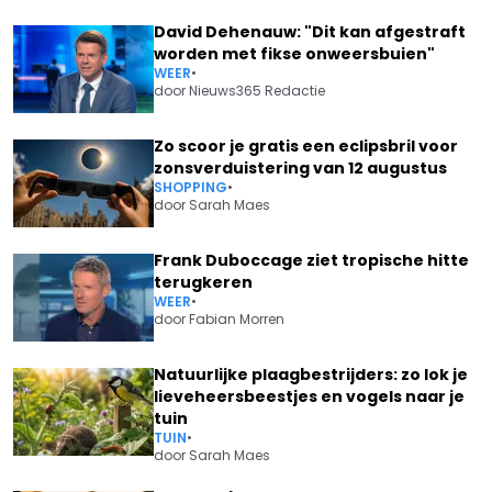
David Dehenauw: "Dit kan afgestraft
worden met fikse onweersbuien"
WEER
•
door
Nieuws365 Redactie
Zo scoor je gratis een eclipsbril voor
zonsverduistering van 12 augustus
SHOPPING
•
door
Sarah Maes
Frank Duboccage ziet tropische hitte
terugkeren
WEER
•
door
Fabian Morren
Natuurlijke plaagbestrijders: zo lok je
lieveheersbeestjes en vogels naar je
tuin
TUIN
•
door
Sarah Maes