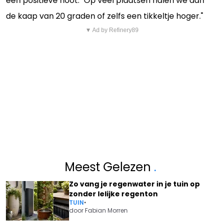
een positieve noot. "Op veel plaatsen halen we dan
de kaap van 20 graden of zelfs een tikkeltje hoger."
▼ Ad by Refinery89
Meest Gelezen
.
Zo vang je regenwater in je tuin op
zonder lelijke regenton
TUIN
•
door
Fabian Morren