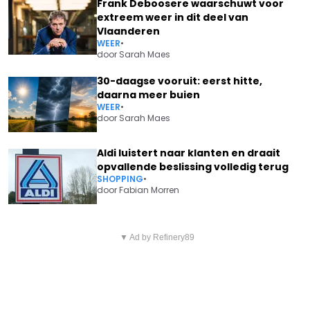
Frank Deboosere waarschuwt voor
extreem weer in dit deel van
Vlaanderen
WEER
•
door
Sarah Maes
30-daagse vooruit: eerst hitte,
daarna meer buien
WEER
•
door
Sarah Maes
Aldi luistert naar klanten en draait
opvallende beslissing volledig terug
SHOPPING
•
door
Fabian Morren
Vorig artikel
Volgend artikel
DE VALSTRIK IN JE PENSIOEN:
▼ Ad by Refinery89
LIDL ROEPT DRINGEND OP OM
WAAROM JONGERE
DIT PRODUCT NIET TE
GENERATIES STRAKS BLOEDEN
CONSUMEREN EN TERUG TE