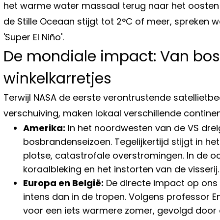
het warme water massaal terug naar het oosten s
de Stille Oceaan stijgt tot 2°C of meer, spreke
'Super El Niño'.
De mondiale impact: Van bos
winkelkarretjes
Terwijl NASA de eerste verontrustende satellietb
verschuiving, maken lokaal verschillende contine
Amerika:
In het noordwesten van de VS dre
bosbrandenseizoen. Tegelijkertijd stijgt in h
plotse, catastrofale overstromingen. In de o
koraalbleking en het instorten van de visserij.
Europa en België:
De directe impact op ons w
intens dan in de tropen. Volgens professor Em
voor een iets warmere zomer, gevolgd door e