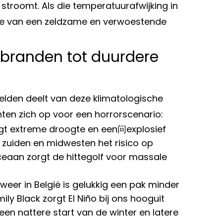
troomt. Als die temperatuurafwijking in
n we van een zeldzame en verwoestende
branden tot duurdere
eelden deelt van deze klimatologische
nten zich op voor een horrorscenario:
igt extreme droogte en een问explosief
et zuiden en midwesten het risico op
ceaan zorgt de hittegolf voor massale
eer in België is gelukkig een pak minder
ily Black zorgt El Niño bij ons hooguit
en nattere start van de winter en latere