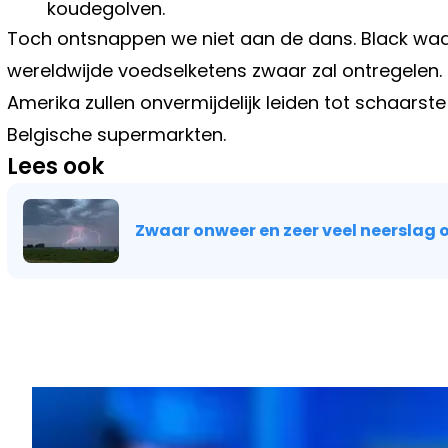
koudegolven.
Toch ontsnappen we niet aan de dans. Black waa
wereldwijde voedselketens zwaar zal ontregelen. 
Amerika zullen onvermijdelijk leiden tot schaarst
Belgische supermarkten.
Lees ook
Zwaar onweer en zeer veel neerslag o
Vorig artikel
EÉN SECONDE TE VROEG GAS GEVE
SPOORWEG? DIT KOST JE DIRECT J