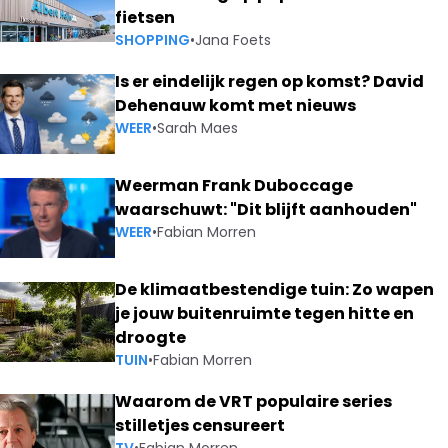
fietsen
SHOPPING
•
Jana Foets
Is er eindelijk regen op komst? David
Dehenauw komt met nieuws
WEER
•
Sarah Maes
Weerman Frank Duboccage
waarschuwt: "Dit blijft aanhouden"
WEER
•
Fabian Morren
De klimaatbestendige tuin: Zo wapen
je jouw buitenruimte tegen hitte en
droogte
TUIN
•
Fabian Morren
Waarom de VRT populaire series
stilletjes censureert