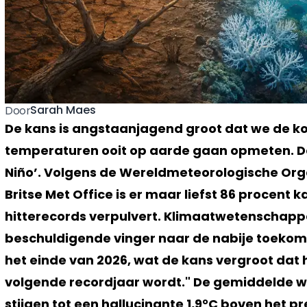
Sarah Maes
Door
De kans is angstaanjagend groot dat we de k
temperaturen ooit op aarde gaan opmeten. De
Niño’. Volgens de Wereldmeteorologische Org
Britse Met Office is er maar liefst 86 procent
hitterecords verpulvert. Klimaatwetenschapp
beschuldigende vinger naar de nabije toekomst
het einde van 2026, wat de kans vergroot dat 
volgende recordjaar wordt." De gemiddelde 
stijgen tot een hallucinante 1,9°C boven het pr