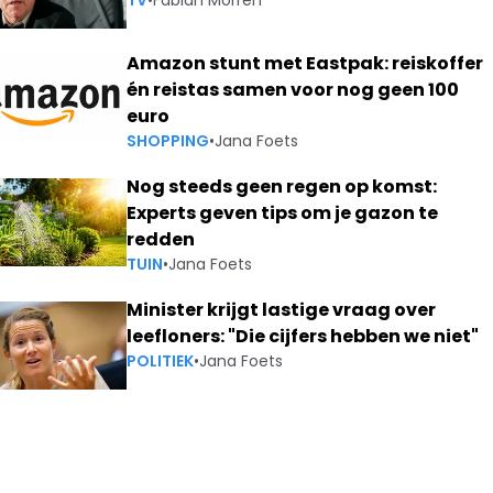
TV
•
Fabian Morren
Amazon stunt met Eastpak: reiskoffer
én reistas samen voor nog geen 100
euro
SHOPPING
•
Jana Foets
Nog steeds geen regen op komst:
Experts geven tips om je gazon te
redden
TUIN
•
Jana Foets
Minister krijgt lastige vraag over
leefloners: "Die cijfers hebben we niet"
POLITIEK
•
Jana Foets