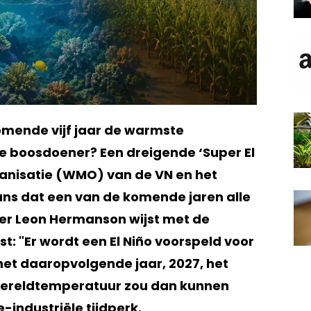
omende vijf jaar de warmste
 boosdoener? Een dreigende ‘Super El
anisatie (WMO) van de VN en het
 kans dat een van de komende jaren alle
er Leon Hermanson wijst met de
: "Er wordt een El Niño voorspeld voor
het daaropvolgende jaar, 2027, het
wereldtemperatuur zou dan kunnen
e-industriële tijdperk.