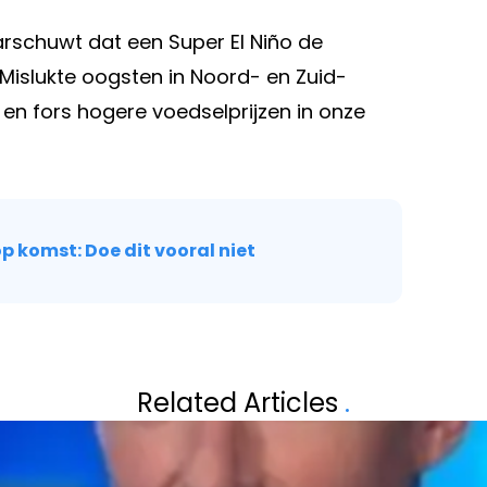
rschuwt dat een Super El Niño de
Mislukte oogsten in Noord- en Zuid-
e en fors hogere voedselprijzen in onze
p komst: Doe dit vooral niet
Volgend artikel
N AAN
INTERVIEW. ZIEK
Related Articles
.
E RIJBEWIJS
GROOTSTE FOUT 