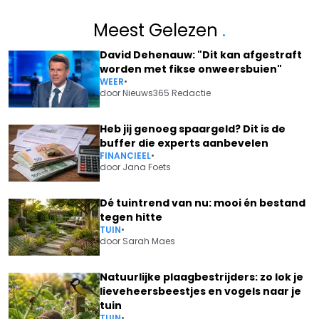
Meest Gelezen
.
David Dehenauw: "Dit kan afgestraft
worden met fikse onweersbuien"
WEER
•
door
Nieuws365 Redactie
Heb jij genoeg spaargeld? Dit is de
buffer die experts aanbevelen
FINANCIEEL
•
door
Jana Foets
Dé tuintrend van nu: mooi én bestand
tegen hitte
TUIN
•
door
Sarah Maes
Natuurlijke plaagbestrijders: zo lok je
lieveheersbeestjes en vogels naar je
tuin
TUIN
•