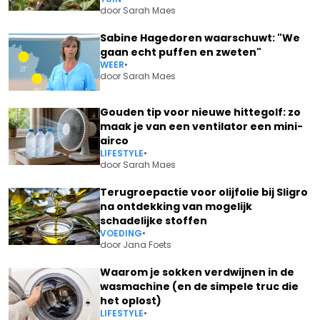
door
Sarah Maes
Sabine Hagedoren waarschuwt: "We
gaan echt puffen en zweten"
WEER
•
door
Sarah Maes
Gouden tip voor nieuwe hittegolf: zo
maak je van een ventilator een mini-
airco
LIFESTYLE
•
door
Sarah Maes
Terugroepactie voor olijfolie bij Sligro
na ontdekking van mogelijk
schadelijke stoffen
VOEDING
•
door
Jana Foets
Waarom je sokken verdwijnen in de
wasmachine (en de simpele truc die
het oplost)
LIFESTYLE
•