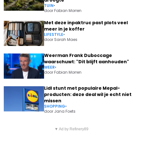
TUIN
•
door
Fabian Morren
Met deze inpaktruc past plots veel
meer in je koffer
LIFESTYLE
•
door
Sarah Maes
Weerman Frank Duboccage
waarschuwt: "Dit blijft aanhouden"
WEER
•
door
Fabian Morren
Lidl stunt met populaire Mepal-
producten: deze deal wil je echt niet
missen
SHOPPING
•
door
Jana Foets
Vorig artikel
Volgend artikel
IEDERE WERKNEMER HEEFT
▼ Ad by Refinery89
IS VERKEERSVEILIGHEID NOG
RECHT OP EXTRA PENSIOEN: DIT