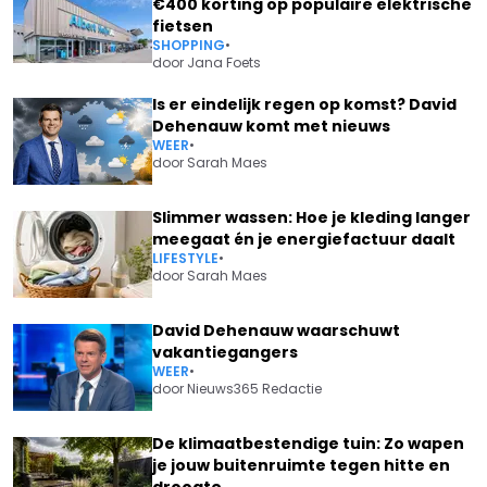
€400 korting op populaire elektrische
fietsen
SHOPPING
•
door
Jana Foets
Is er eindelijk regen op komst? David
Dehenauw komt met nieuws
WEER
•
door
Sarah Maes
Slimmer wassen: Hoe je kleding langer
meegaat én je energiefactuur daalt
LIFESTYLE
•
door
Sarah Maes
David Dehenauw waarschuwt
vakantiegangers
WEER
•
door
Nieuws365 Redactie
De klimaatbestendige tuin: Zo wapen
je jouw buitenruimte tegen hitte en
droogte