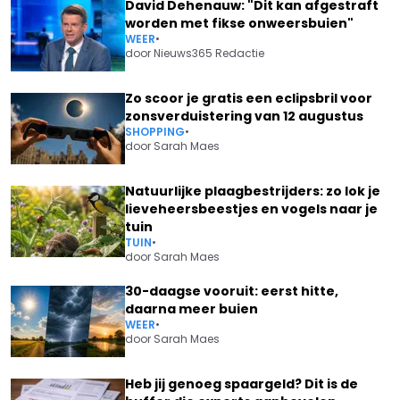
David Dehenauw: "Dit kan afgestraft
worden met fikse onweersbuien"
WEER
•
door
Nieuws365 Redactie
Zo scoor je gratis een eclipsbril voor
zonsverduistering van 12 augustus
SHOPPING
•
door
Sarah Maes
Natuurlijke plaagbestrijders: zo lok je
lieveheersbeestjes en vogels naar je
tuin
TUIN
•
door
Sarah Maes
30-daagse vooruit: eerst hitte,
daarna meer buien
WEER
•
door
Sarah Maes
Heb jij genoeg spaargeld? Dit is de