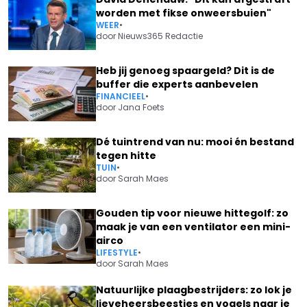
worden met fikse onweersbuien"
WEER
•
door
Nieuws365 Redactie
Heb jij genoeg spaargeld? Dit is de
buffer die experts aanbevelen
FINANCIEEL
•
door
Jana Foets
Dé tuintrend van nu: mooi én bestand
tegen hitte
TUIN
•
door
Sarah Maes
Gouden tip voor nieuwe hittegolf: zo
maak je van een ventilator een mini-
airco
LIFESTYLE
•
door
Sarah Maes
Natuurlijke plaagbestrijders: zo lok je
lieveheersbeestjes en vogels naar je