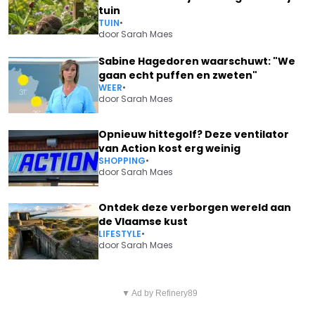
tuin
TUIN
•
door
Sarah Maes
Sabine Hagedoren waarschuwt: "We
gaan echt puffen en zweten"
WEER
•
door
Sarah Maes
Opnieuw hittegolf? Deze ventilator
van Action kost erg weinig
SHOPPING
•
door
Sarah Maes
Ontdek deze verborgen wereld aan
de Vlaamse kust
LIFESTYLE
•
door
Sarah Maes
Vorig artikel
Volgend artikel
VEEL KLANTEN ERGEREN ZICH
▼ Ad by Refinery89
KMI SLAAT ALARM OVER