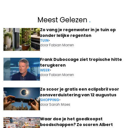
Meest Gelezen
.
Zo vang je regenwater in je tuin op
zonder lelijke regenton
TUIN
•
door
Fabian Morren
Frank Duboccage ziet tropische hitte
terugkeren
WEER
•
door
Fabian Morren
Zo scoor je gratis een eclipsbril voor
zonsverduistering van 12 augustus
SHOPPING
•
door
Sarah Maes
Waar doe je het goedkoopst
boodschappen? Zo scoren Albert