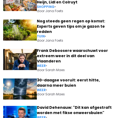
Heijn, Lidl en Colruyt
SHOPPING
•
door
Jana Foets
Nog steeds geen regen op komst:
Experts geven tips om je gazon te
redden
TUIN
•
door
Jana Foets
Frank Deboosere waarschuwt voor
extreem weer in dit deel van
Vlaanderen
WEER
•
door
Sarah Maes
30-daagse vooruit: eerst hitte,
daarna meer buien
WEER
•
door
Sarah Maes
David Dehenauw: "Dit kan afgestraft
worden met fikse onweersbuien"
WEER
•