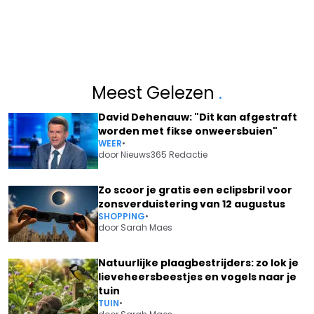
Meest Gelezen
.
David Dehenauw: "Dit kan afgestraft
worden met fikse onweersbuien"
WEER
•
door
Nieuws365 Redactie
Zo scoor je gratis een eclipsbril voor
zonsverduistering van 12 augustus
SHOPPING
•
door
Sarah Maes
Natuurlijke plaagbestrijders: zo lok je
lieveheersbeestjes en vogels naar je
tuin
TUIN
•