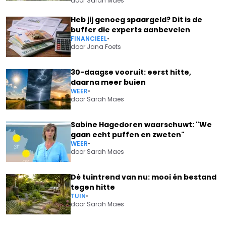
door
Sarah Maes
Heb jij genoeg spaargeld? Dit is de
buffer die experts aanbevelen
FINANCIEEL
•
door
Jana Foets
30-daagse vooruit: eerst hitte,
daarna meer buien
WEER
•
door
Sarah Maes
Sabine Hagedoren waarschuwt: "We
gaan echt puffen en zweten"
WEER
•
door
Sarah Maes
Dé tuintrend van nu: mooi én bestand
tegen hitte
TUIN
•
door
Sarah Maes