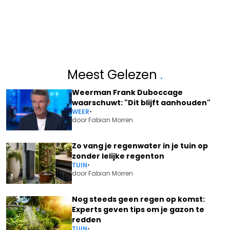
Meest Gelezen
.
Weerman Frank Duboccage
waarschuwt: "Dit blijft aanhouden"
WEER
•
door
Fabian Morren
Zo vang je regenwater in je tuin op
zonder lelijke regenton
TUIN
•
door
Fabian Morren
Nog steeds geen regen op komst:
Experts geven tips om je gazon te
redden
TUIN
•