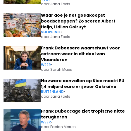
door
Jana Foets
Waar doe je het goedkoopst
boodschappen? Zo scoren Albert
Heijn, Lidl en Colruyt
SHOPPING
•
door
Jana Foets
Frank Deboosere waarschuwt voor
extreem weer in dit deel van
Vlaanderen
WEER
•
door
Sarah Maes
Na zware aanvallen op Kiev maakt EU
1,4 miljard euro vrij voor Oekraïne
BUITENLAND
•
door
Jana Foets
Frank Duboccage ziet tropische hitte
terugkeren
WEER
•
door
Fabian Morren