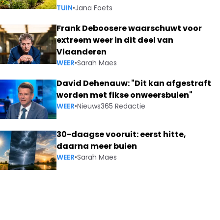
TUIN
•
Jana Foets
Frank Deboosere waarschuwt voor
extreem weer in dit deel van
Vlaanderen
WEER
•
Sarah Maes
David Dehenauw: "Dit kan afgestraft
worden met fikse onweersbuien"
WEER
•
Nieuws365 Redactie
30-daagse vooruit: eerst hitte,
daarna meer buien
WEER
•
Sarah Maes