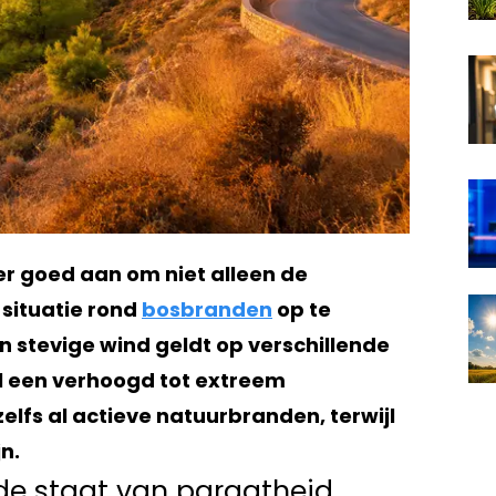
er goed aan om niet alleen de
 situatie rond
bosbranden
op te
 stevige wind geldt op verschillende
een verhoogd tot extreem
fs al actieve natuurbranden, terwijl
n.
gde staat van paraatheid