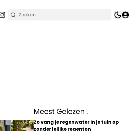
Meest Gelezen
.
Zo vang je regenwater in je tuin op
zonder lelijke regenton