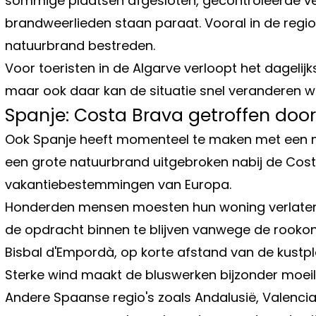
sommige plaatsen afgesloten, gecontroleerde ve
brandweerlieden staan paraat. Vooral in de reg
natuurbrand bestreden.
Voor toeristen in de Algarve verloopt het dagelij
maar ook daar kan de situatie snel veranderen w
Spanje: Costa Brava getroffen doo
Ook Spanje heeft momenteel te maken met een moei
een grote natuurbrand uitgebroken nabij de Cost
vakantiebestemmingen van Europa.
Honderden mensen moesten hun woning verlaten e
de opdracht binnen te blijven vanwege de rookont
Bisbal d'Empordà, op korte afstand van de kustpla
Sterke wind maakt de bluswerken bijzonder moeili
Andere Spaanse regio's zoals Andalusië, Valenci