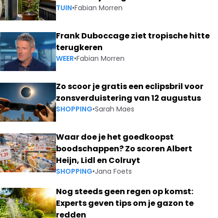
TUIN
•
Fabian Morren
Frank Duboccage ziet tropische hitte
terugkeren
WEER
•
Fabian Morren
Zo scoor je gratis een eclipsbril voor
zonsverduistering van 12 augustus
SHOPPING
•
Sarah Maes
Waar doe je het goedkoopst
boodschappen? Zo scoren Albert
Heijn, Lidl en Colruyt
SHOPPING
•
Jana Foets
Nog steeds geen regen op komst:
Experts geven tips om je gazon te
redden