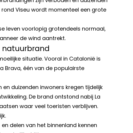
rbrandingen zijn verboden en duizenden
io rond Viseu wordt momenteel een grote
kse leven voorlopig grotendeels normaal,
anneer de wind aantrekt.
r natuurbrand
lijke situatie. Vooral in Catalonië is
a Brava, één van de populairste
n duizenden inwoners kregen tijdelijk
wikkeling. De brand ontstond nabij La
atsen waar veel toeristen verblijven.
jk.
a en delen van het binnenland kennen